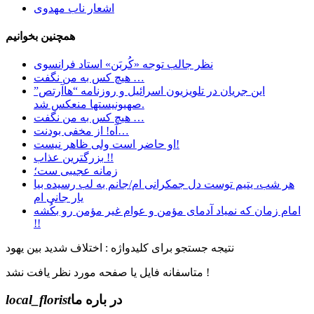
اشعار ناب مهدوی
همچنین بخوانیم
نظر جالب توجه «کُربَن» استاد فرانسوی
هیچ کس به من نگفت …
این جریان در تلویزیون اسرائیل و روزنامه “هاآرتص”
صهیونیستها منعکس شد.
هیچ کس به من نگفت …
آه! از مخفی بودنت…
او حاضر است ولی ظاهر نیست!
بزرگترین عذاب !!
زمانه عجیبی ست؛
هر شب، یتیم توست دل جمکرانی ام/جانم به لب رسیده بیا
یار جانی ام
امام زمان که نمیاد آدمای مؤمن و عوام غیر مؤمن رو بکُشه
!!
نتیجه جستجو برای کلیدواژه : اختلاف شدید بین یهود
متاسفانه فایل یا صفحه مورد نظر یافت نشد !
در باره ما
local_florist