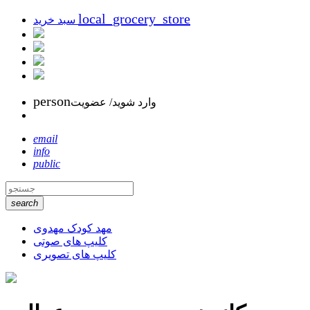
local_grocery_store
سبد خرید
person
وارد شوید/ عضویت
email
info
public
search
مهد کودک مهدوی
کلیپ های صوتی
کلیپ های تصویری