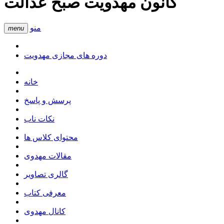
کانون مهدویت صبح عدالت
منو
menu
دوره های مجازی مهدویت
خانه
پرسش و پاسخ
نکات ناب
محتوای کلاس ها
مقالات مهدوی
گالری تصاویر
معرفی کتاب
کانال مهدوی