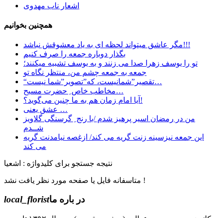
اشعار ناب مهدوی
همچنین بخوانیم
مگر عاشق میتواند لحظه ای به یاد معشوقش نباشد!!!
بگذار دوباره جمعه را صرف کنیم
تو را یوسف زهرا صدا می زنند و به یوسف تشبیه میکنند؛
جمعه به جمعه چشم من، منتظر نگاه تو
“تقصیر”شمانیست، که”تصویر”شما نیست…
مخاطب خاص ِ حضرت مسیح…
آیا امام زمان هم به ما چنین می‌گوید؟!
عشق یعنی …
من در رمضان اسیر پرهیز شدم /با رنج ِ گرسنگی گلاویز
شــدم
این جمعه نیزسینه زنت گریه می کند/ ازغصه نیامدنت گریه
می کند
نتیجه جستجو برای کلیدواژه : اشعیا
متاسفانه فایل یا صفحه مورد نظر یافت نشد !
در باره ما
local_florist