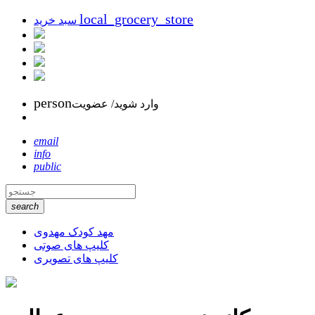
local_grocery_store
سبد خرید
person
وارد شوید/ عضویت
email
info
public
search
مهد کودک مهدوی
کلیپ های صوتی
کلیپ های تصویری