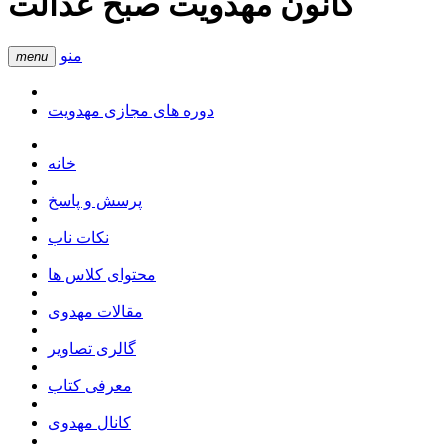
کانون مهدویت صبح عدالت
منو
menu
دوره های مجازی مهدویت
خانه
پرسش و پاسخ
نکات ناب
محتوای کلاس ها
مقالات مهدوی
گالری تصاویر
معرفی کتاب
کانال مهدوی