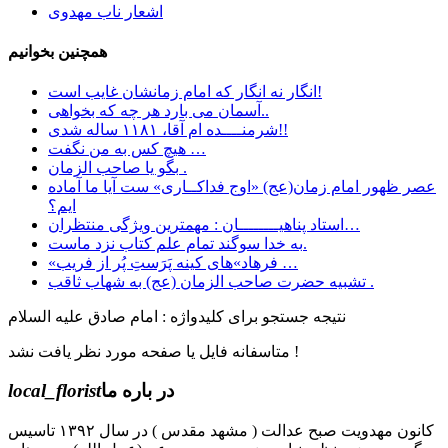
اشعار ناب مهدوی
همچنین بخوانیم
انگار نه انگار که امام زمانشان غایب است!
آسمان می بارد هر چه که بخواهی..
شرمنــــده ام آقا، ۱۱۸۱ ساله شدی!!
هیچ کس به من نگفت …
بگو یا صاحب الزمان .
عصر ظهور امام زمان(عج) «اوج فداکــاری» ست آيا ما آماده
ايم؟
استاد پناهیــــــــان : مهمترین ویژگی منتظران…
به خدا سوگند تمام علم کتاب نزد ماست.
«فرهاد»های کینه پَرَستِ پُر از فریب …
تشبیه حضرت صاحب الزمان (عج) به شهاب ثاقب .
نتیجه جستجو برای کلیدواژه : امام صادق علیه السلام
متاسفانه فایل یا صفحه مورد نظر یافت نشد !
در باره ما
local_florist
کانون مهدویت صبح عدالت ( مشهد مقدس ) در سال ۱۳۹۲ تاسیس