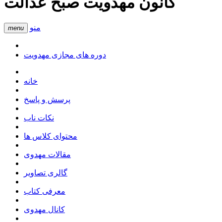
کانون مهدویت صبح عدالت
منو
menu
دوره های مجازی مهدویت
خانه
پرسش و پاسخ
نکات ناب
محتوای کلاس ها
مقالات مهدوی
گالری تصاویر
معرفی کتاب
کانال مهدوی