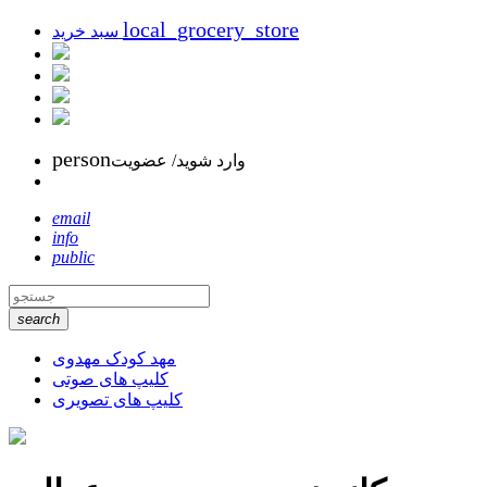
local_grocery_store
سبد خرید
person
وارد شوید/ عضویت
email
info
public
search
مهد کودک مهدوی
کلیپ های صوتی
کلیپ های تصویری