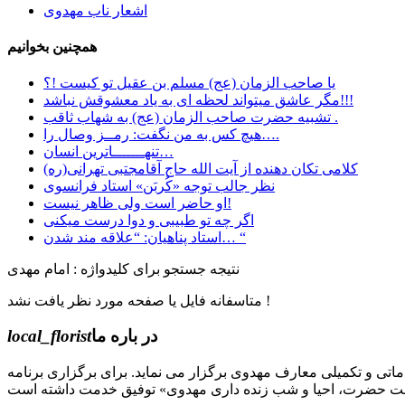
اشعار ناب مهدوی
همچنین بخوانیم
یا صاحب الزمان (عج) مسلم بن عقیل تو کیست !؟
مگر عاشق میتواند لحظه ای به یاد معشوقش نباشد!!!
تشبیه حضرت صاحب الزمان (عج) به شهاب ثاقب .
هیچ کس به من نگفت: رمــز وصال را….
تنهـــــــاترین انسان…
کلامی تکان دهنده از آیت الله حاج آقامجتبی تهرانی(ره)
نظر جالب توجه «کُربَن» استاد فرانسوی
او حاضر است ولی ظاهر نیست!
اگر چه تو طبیبی و دوا درست میکنی
استاد پناهیان: “علاقه مند شدن… “
نتیجه جستجو برای کلیدواژه : امام مهدی
متاسفانه فایل یا صفحه مورد نظر یافت نشد !
در باره ما
local_florist
جل الله) دوره های مقدماتی و تکمیلی معارف مهدوی برگزار می نماید. برای برگزاری برنامه