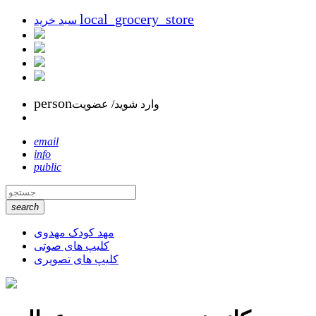
local_grocery_store
سبد خرید
person
وارد شوید/ عضویت
email
info
public
search
مهد کودک مهدوی
کلیپ های صوتی
کلیپ های تصویری