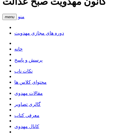
کانون مهدویت صبح عدالت
منو
menu
دوره های مجازی مهدویت
خانه
پرسش و پاسخ
نکات ناب
محتوای کلاس ها
مقالات مهدوی
گالری تصاویر
معرفی کتاب
کانال مهدوی