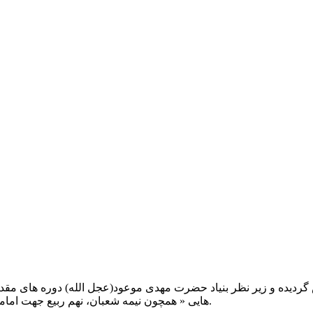
یت صبح عدالت ( مشهد مقدس ) در سال ۱۳۹۲ تاسیس گردیده و زیر نظر بنیاد حضرت مهدی موعود(ع
هایی « همچون نیمه شعبان، نهم ربیع جهت امامت حضرت، احیا و شب زنده داری مهدوی» توفیق خدمت داشته است.