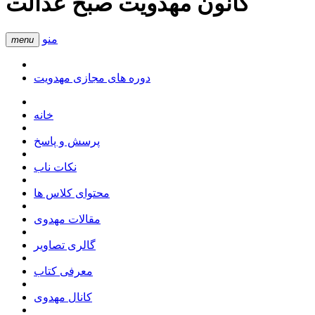
کانون مهدویت صبح عدالت
منو
menu
دوره های مجازی مهدویت
خانه
پرسش و پاسخ
نکات ناب
محتوای کلاس ها
مقالات مهدوی
گالری تصاویر
معرفی کتاب
کانال مهدوی