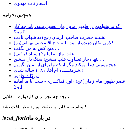
اشعار ناب مهدوی
همچنین بخوانیم
اگه ما بخواهیم در ظهور امام زمان تعجیل بشه، باید چه کار
کنیم؟
تشبیه حضرت صاحب الزمان (عج) به شهاب ثاقب .
کلامی تکان دهنده از آیت الله حاج آقامجتبی تهرانی(ره)
هیچ کس به من نگفت …
علت نیاز به امام؟ (استاد قرائتی)
اینها دچار قساوت قلب میشن! سنگ دل میشن…
هیچ مومنی دعا نمیکند مگر اینکه ما برای او آمین بگوییم
شرمنــــده ام آقا، ۱۱۸۱ ساله شدی!!
برکات ظهور .
عصر ظهور امام زمان(عج) «اوج فداکــاری» ست آيا ما آماده
ايم؟
نتیجه جستجو برای کلیدواژه : انقلابی
متاسفانه فایل یا صفحه مورد نظر یافت نشد !
در باره ما
local_florist