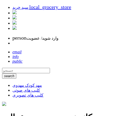
local_grocery_store
سبد خرید
person
وارد شوید/ عضویت
email
info
public
search
مهد کودک مهدوی
کلیپ های صوتی
کلیپ های تصویری