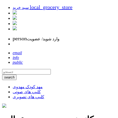
local_grocery_store
سبد خرید
person
وارد شوید/ عضویت
email
info
public
search
مهد کودک مهدوی
کلیپ های صوتی
کلیپ های تصویری