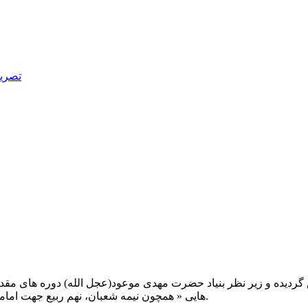
تصریح
یت صبح عدالت ( مشهد مقدس ) در سال ۱۳۹۲ تاسیس گردیده و زیر نظر بنیاد حضرت مهدی موعود(ع
هایی « همچون نیمه شعبان، نهم ربیع جهت امامت حضرت، احیا و شب زنده داری مهدوی» توفیق خدمت داشته است.