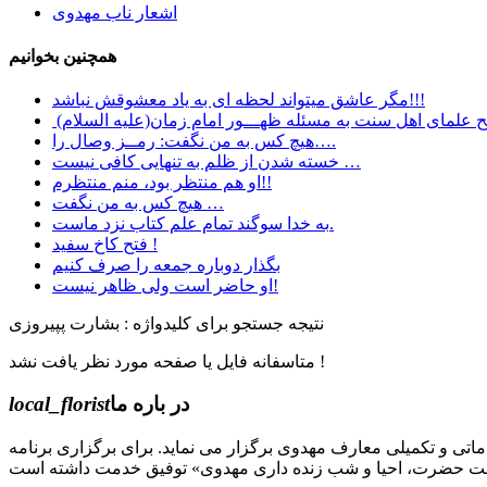
اشعار ناب مهدوی
همچنین بخوانیم
مگر عاشق میتواند لحظه ای به یاد معشوقش نباشد!!!
 علمای اهل سنت به مسئله ظهـــور امام زمان(علیه السلام)
هیچ کس به من نگفت: رمــز وصال را….
خسته شدن از ظلم به تنهایی کافی نیست …
او هم منتظر بود، منم منتظرم!!
هیچ کس به من نگفت …
به خدا سوگند تمام علم کتاب نزد ماست.
فتح کاخ سفید !
بگذار دوباره جمعه را صرف کنیم
او حاضر است ولی ظاهر نیست!
نتیجه جستجو برای کلیدواژه : بشارت پپیروزی
متاسفانه فایل یا صفحه مورد نظر یافت نشد !
در باره ما
local_florist
جل الله) دوره های مقدماتی و تکمیلی معارف مهدوی برگزار می نماید. برای برگزاری برنامه