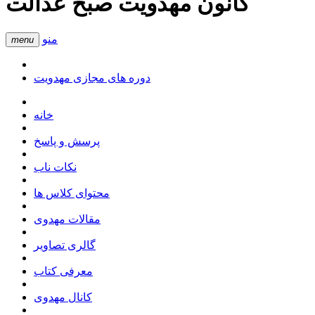
کانون مهدویت صبح عدالت
منو
menu
دوره های مجازی مهدویت
خانه
پرسش و پاسخ
نکات ناب
محتوای کلاس ها
مقالات مهدوی
گالری تصاویر
معرفی کتاب
کانال مهدوی