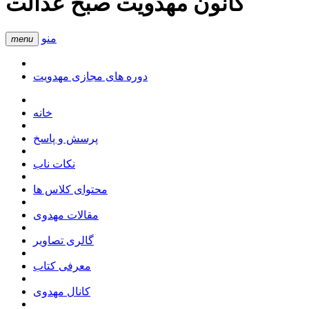
کانون مهدویت صبح عدالت
منو
menu
دوره های مجازی مهدویت
خانه
پرسش و پاسخ
نکات ناب
محتوای کلاس ها
مقالات مهدوی
گالری تصاویر
معرفی کتاب
کانال مهدوی