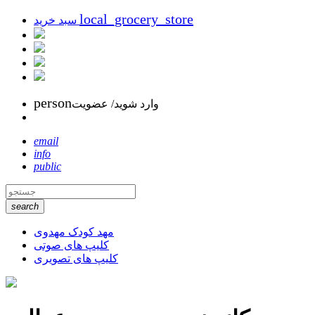
local_grocery_store
سبد خرید
person
وارد شوید/ عضویت
email
info
public
search
مهد کودک مهدوی
کلیپ های صوتی
کلیپ های تصویری