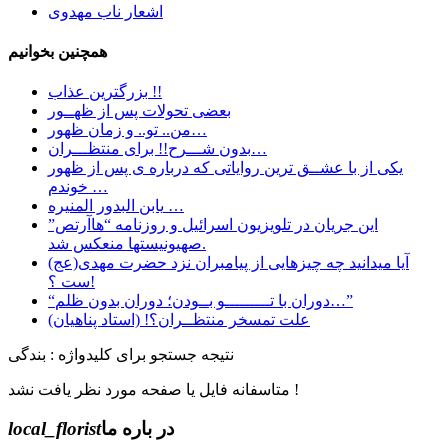
اشعار ناب مهدوی
همچنین بخوانیم
بزرگترین عذاب !!
بعضی تحولات پس از ظهــور
من.. تو.. و زمان ظهور…
بدون شـــرح!! برای منتظـــران…
یکی از با عشــق ترین روایاتی که درباره ی پس از ظهور
خوندم …
یابن البدور المنیره …
این جریان در تلویزیون اسرائیل و روزنامه “هاآرتص”
صهیونیستها منعکس شد.
آیا میدانید چه چیزهایی از پیامبران نزد حضرت مهدی(عج)
ست ؟!
“دوران با تـــــــــو بــودن؛ دوران بدون ظلم…”
علت تمسخر منتظــران؟! (استاد پناهیان)
نتیجه جستجو برای کلیدواژه : بندگی
متاسفانه فایل یا صفحه مورد نظر یافت نشد !
در باره ما
local_florist