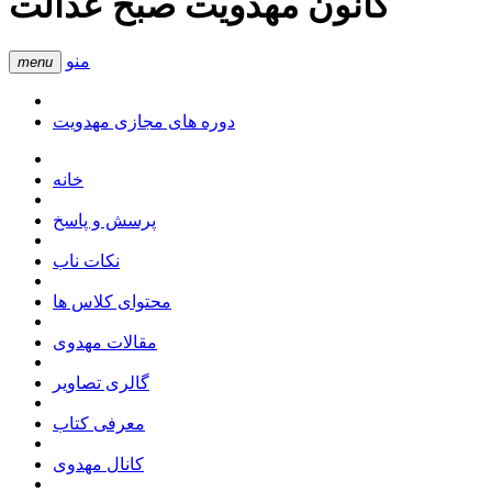
کانون مهدویت صبح عدالت
منو
menu
دوره های مجازی مهدویت
خانه
پرسش و پاسخ
نکات ناب
محتوای کلاس ها
مقالات مهدوی
گالری تصاویر
معرفی کتاب
کانال مهدوی