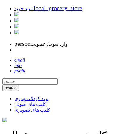
local_grocery_store
سبد خرید
person
وارد شوید/ عضویت
email
info
public
search
مهد کودک مهدوی
کلیپ های صوتی
کلیپ های تصویری