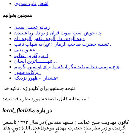
اشعار ناب مهدوی
همچنین بخوانیم
زمانه عجیبی ست؛
چه خوش است صوت قرآن ز تو دل ربا شنیدن
دیده آلوده ، دل آلوده ، نفس آلوده ، آه
تشبیه حضرت صاحب الزمان (عج) به شهاب ثاقب .
عشق یعنی …
بزرگترین عذاب !!
تنهـــــــاترین انسان…
هیچ مومنی دعا نمیکند مگر اینکه ما برای او آمین بگوییم
برکات ظهور .
هشدار! «ظهور نزدیکه»
نتیجه جستجو برای کلیدواژه : تاکید خدا
متاسفانه فایل یا صفحه مورد نظر یافت نشد !
در باره ما
local_florist
کانون مهدویت صبح عدالت ( مشهد مقدس ) در سال ۱۳۹۲ تاسیس
گردیده و زیر نظر بنیاد حضرت مهدی موعود(عجل الله) دوره های