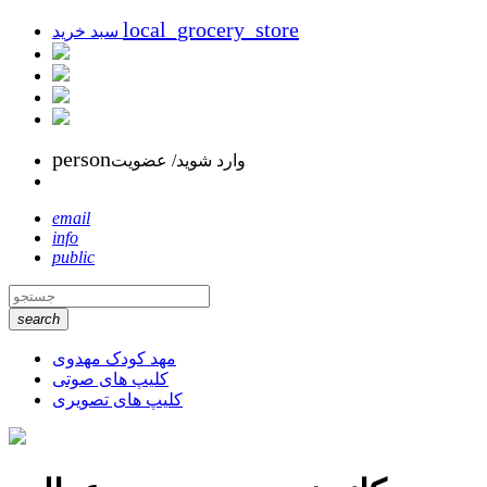
local_grocery_store
سبد خرید
person
وارد شوید/ عضویت
email
info
public
search
مهد کودک مهدوی
کلیپ های صوتی
کلیپ های تصویری