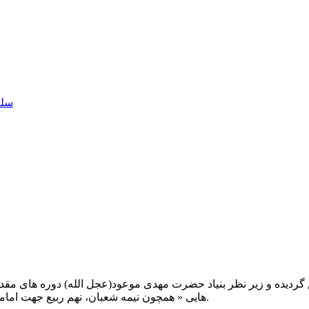
سلم
یت صبح عدالت ( مشهد مقدس ) در سال ۱۳۹۲ تاسیس گردیده و زیر نظر بنیاد حضرت مهدی موعود(ع
هایی « همچون نیمه شعبان، نهم ربیع جهت امامت حضرت، احیا و شب زنده داری مهدوی» توفیق خدمت داشته است.