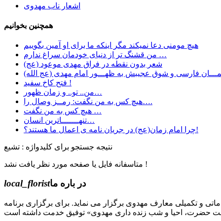
اشعار ناب مهدوی
همچنین بخوانیم
هیچ مومنی دعا نمیکند مگر اینکه ما برای او آمین بگوییم
ﻣﻦ ﻗﺸﻨﮓ ﺗﺮ ﺍﺯ ﺩﻧﯿﺎﯼ ﺧﻮﺩﻣﺎﻥ ﺳﺮﺍﻍ ﻧﺪﺍﺭﻡ …
شعر بدون نقطه در فراق مهدی موعود (عج)
ـــان فارسی و شوق عجیبش به ظهـــور امام مهدی (عج الله)
فتح کاخ سفید !
من.. تو.. و زمان ظهور…
هیچ کس به من نگفت: رمــز وصال را….
هیچ کس به من نگفت …
تنهـــــــاترین انسان…
چرا امام زمان(عج) در جریان نامه ی اعمال ما هستند؟!
نتیجه جستجو برای کلیدواژه : تشیع
متاسفانه فایل یا صفحه مورد نظر یافت نشد !
در باره ما
local_florist
جل الله) دوره های مقدماتی و تکمیلی معارف مهدوی برگزار می نماید. برای برگزاری برنامه