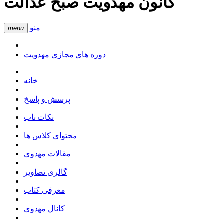
کانون مهدویت صبح عدالت
منو
menu
دوره های مجازی مهدویت
خانه
پرسش و پاسخ
نکات ناب
محتوای کلاس ها
مقالات مهدوی
گالری تصاویر
معرفی کتاب
کانال مهدوی