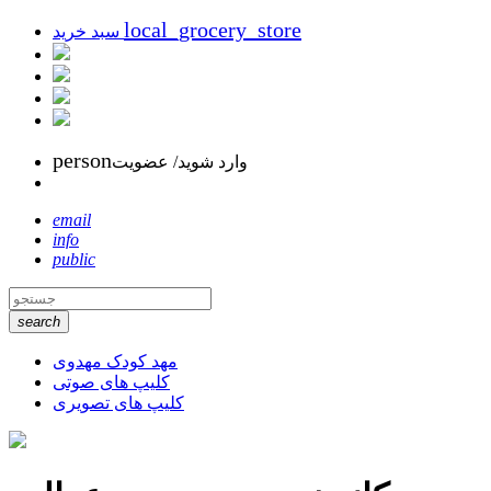
local_grocery_store
سبد خرید
person
وارد شوید/ عضویت
email
info
public
search
مهد کودک مهدوی
کلیپ های صوتی
کلیپ های تصویری