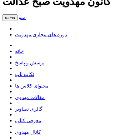
کانون مهدویت صبح عدالت
منو
menu
دوره های مجازی مهدویت
خانه
پرسش و پاسخ
نکات ناب
محتوای کلاس ها
مقالات مهدوی
گالری تصاویر
معرفی کتاب
کانال مهدوی