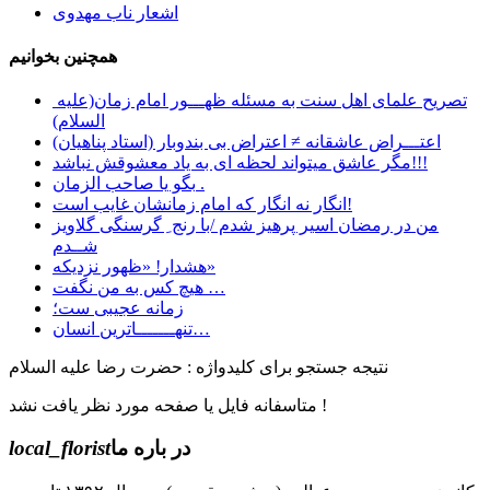
اشعار ناب مهدوی
همچنین بخوانیم
تصریح علمای اهل سنت به مسئله ظهـــور امام زمان(علیه
السلام)
اعتـــراض عاشقانه ≠ اعتراض بی بندوبار (استاد پناهیان)
مگر عاشق میتواند لحظه ای به یاد معشوقش نباشد!!!
بگو یا صاحب الزمان .
انگار نه انگار که امام زمانشان غایب است!
من در رمضان اسیر پرهیز شدم /با رنج ِ گرسنگی گلاویز
شــدم
هشدار! «ظهور نزدیکه»
هیچ کس به من نگفت …
زمانه عجیبی ست؛
تنهـــــــاترین انسان…
نتیجه جستجو برای کلیدواژه : حضرت رضا علیه السلام
متاسفانه فایل یا صفحه مورد نظر یافت نشد !
در باره ما
local_florist