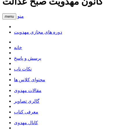
کانون مهدویت صبح عدالت
منو
menu
دوره های مجازی مهدویت
خانه
پرسش و پاسخ
نکات ناب
محتوای کلاس ها
مقالات مهدوی
گالری تصاویر
معرفی کتاب
کانال مهدوی