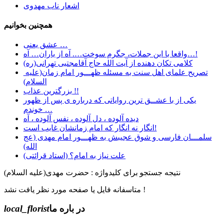
اشعار ناب مهدوی
همچنین بخوانیم
عشق یعنی …
واقعا با این جملات، جگرم سوخت…. آه از یاران… آه…!
کلامی تکان دهنده از آیت الله حاج آقامجتبی تهرانی(ره)
تصریح علمای اهل سنت به مسئله ظهـــور امام زمان(علیه
السلام)
بزرگترین عذاب !!
یکی از با عشــق ترین روایاتی که درباره ی پس از ظهور
خوندم …
دیده آلوده ، دل آلوده ، نفس آلوده ، آه
انگار نه انگار که امام زمانشان غایب است!
سلمـــان فارسی و شوق عجیبش به ظهـــور امام مهدی (عج
الله)
علت نیاز به امام؟ (استاد قرائتی)
نتیجه جستجو برای کلیدواژه : حضرت مهدی(علیه السلام)
متاسفانه فایل یا صفحه مورد نظر یافت نشد !
در باره ما
local_florist