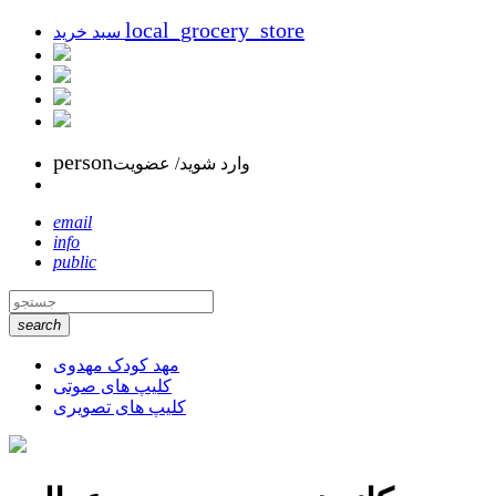
local_grocery_store
سبد خرید
person
وارد شوید/ عضویت
email
info
public
search
مهد کودک مهدوی
کلیپ های صوتی
کلیپ های تصویری