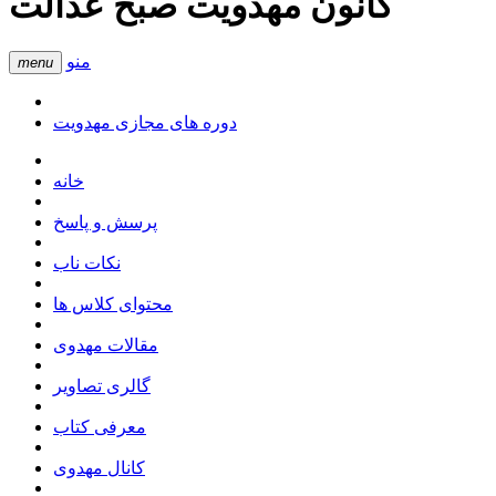
کانون مهدویت صبح عدالت
منو
menu
دوره های مجازی مهدویت
خانه
پرسش و پاسخ
نکات ناب
محتوای کلاس ها
مقالات مهدوی
گالری تصاویر
معرفی کتاب
کانال مهدوی