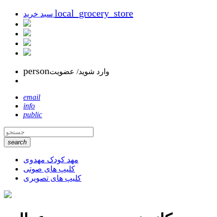
local_grocery_store
سبد خرید
person
وارد شوید/ عضویت
email
info
public
search
مهد کودک مهدوی
کلیپ های صوتی
کلیپ های تصویری