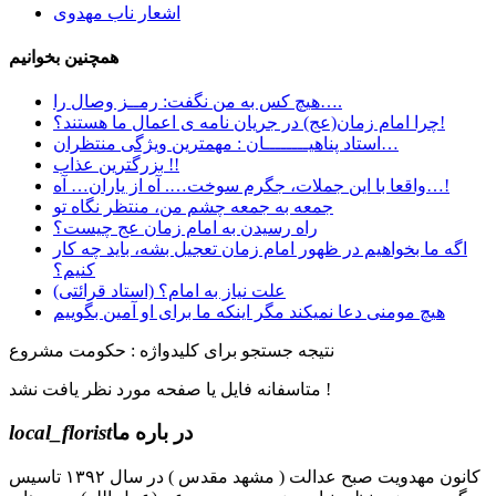
اشعار ناب مهدوی
همچنین بخوانیم
هیچ کس به من نگفت: رمــز وصال را….
چرا امام زمان(عج) در جریان نامه ی اعمال ما هستند؟!
استاد پناهیــــــــان : مهمترین ویژگی منتظران…
بزرگترین عذاب !!
واقعا با این جملات، جگرم سوخت…. آه از یاران… آه…!
جمعه به جمعه چشم من، منتظر نگاه تو
راه رسیدن به امام زمان عج چیست؟
اگه ما بخواهیم در ظهور امام زمان تعجیل بشه، باید چه کار
کنیم؟
علت نیاز به امام؟ (استاد قرائتی)
هیچ مومنی دعا نمیکند مگر اینکه ما برای او آمین بگوییم
نتیجه جستجو برای کلیدواژه : حکومت مشروع
متاسفانه فایل یا صفحه مورد نظر یافت نشد !
در باره ما
local_florist
کانون مهدویت صبح عدالت ( مشهد مقدس ) در سال ۱۳۹۲ تاسیس