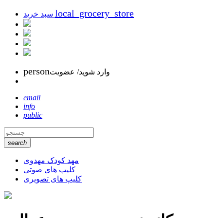
local_grocery_store
سبد خرید
person
وارد شوید/ عضویت
email
info
public
search
مهد کودک مهدوی
کلیپ های صوتی
کلیپ های تصویری