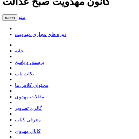
کانون مهدویت صبح عدالت
منو
menu
دوره های مجازی مهدویت
خانه
پرسش و پاسخ
نکات ناب
محتوای کلاس ها
مقالات مهدوی
گالری تصاویر
معرفی کتاب
کانال مهدوی