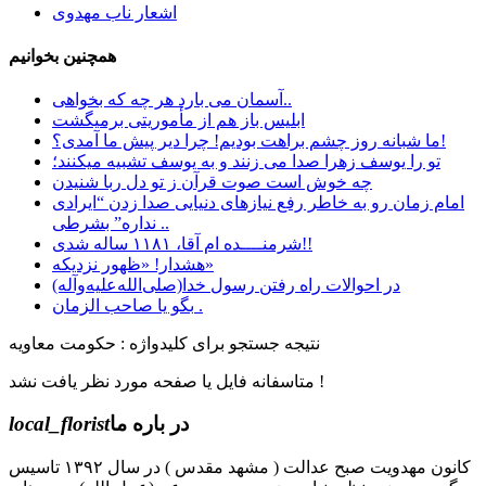
اشعار ناب مهدوی
همچنین بخوانیم
آسمان می بارد هر چه که بخواهی..
ابليس باز هم از مأموريتی برمیگشت
ما شبانه روز چشم براهت بودیم! چرا دیر پیش ما آمدی؟!
تو را یوسف زهرا صدا می زنند و به یوسف تشبیه میکنند؛
چه خوش است صوت قرآن ز تو دل ربا شنیدن
امام زمان رو به خاطر رفع نیازهای دنیایی صدا زدن “ایرادی
نداره” بشرطی ..
شرمنــــده ام آقا، ۱۱۸۱ ساله شدی!!
هشدار! «ظهور نزدیکه»
در احوالات راه رفتن رسول خدا(صلی‌الله‌علیه‌وآله)
بگو یا صاحب الزمان .
نتیجه جستجو برای کلیدواژه : حکومت معاویه
متاسفانه فایل یا صفحه مورد نظر یافت نشد !
در باره ما
local_florist
کانون مهدویت صبح عدالت ( مشهد مقدس ) در سال ۱۳۹۲ تاسیس