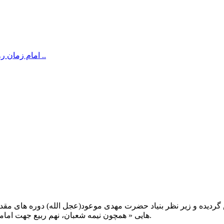
امام زمان رو به خاطر رفع نیازهای دنیایی صدا زدن “ایرادی نداره” بشرطی ..
یت صبح عدالت ( مشهد مقدس ) در سال ۱۳۹۲ تاسیس گردیده و زیر نظر بنیاد حضرت مهدی موعود(ع
هایی « همچون نیمه شعبان، نهم ربیع جهت امامت حضرت، احیا و شب زنده داری مهدوی» توفیق خدمت داشته است.