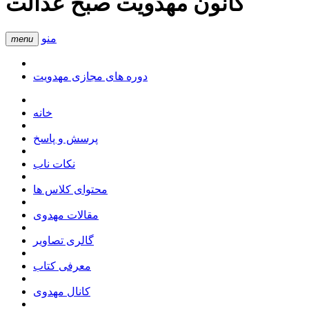
کانون مهدویت صبح عدالت
منو
menu
دوره های مجازی مهدویت
خانه
پرسش و پاسخ
نکات ناب
محتوای کلاس ها
مقالات مهدوی
گالری تصاویر
معرفی کتاب
کانال مهدوی