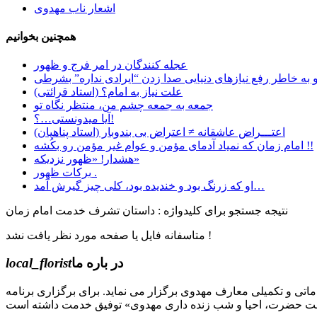
اشعار ناب مهدوی
همچنین بخوانیم
عجله کنندگان در امر فرج و ظهور
علت نیاز به امام؟ (استاد قرائتی)
جمعه به جمعه چشم من، منتظر نگاه تو
آیا میدونستی…؟!
اعتـــراض عاشقانه ≠ اعتراض بی بندوبار (استاد پناهیان)
امام زمان که نمیاد آدمای مؤمن و عوام غیر مؤمن رو بکُشه !!
هشدار! «ظهور نزدیکه»
برکات ظهور .
او که زرنگ بود و خندیده بود، کلی چیز گیرش آمد…
نتیجه جستجو برای کلیدواژه : داستان تشرف خدمت امام زمان
متاسفانه فایل یا صفحه مورد نظر یافت نشد !
در باره ما
local_florist
جل الله) دوره های مقدماتی و تکمیلی معارف مهدوی برگزار می نماید. برای برگزاری برنامه