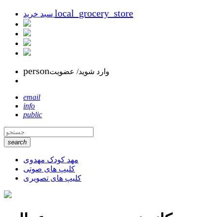
local_grocery_store
سبد خرید
person
وارد شوید/ عضویت
email
info
public
search
مهد کودک مهدوی
کلیپ های صوتی
کلیپ های تصویری