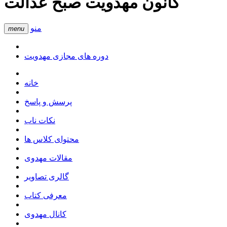
کانون مهدویت صبح عدالت
منو
menu
دوره های مجازی مهدویت
خانه
پرسش و پاسخ
نکات ناب
محتوای کلاس ها
مقالات مهدوی
گالری تصاویر
معرفی کتاب
کانال مهدوی