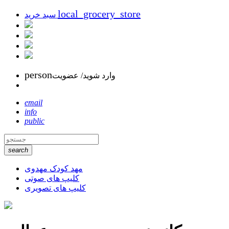
local_grocery_store
سبد خرید
person
وارد شوید/ عضویت
email
info
public
search
مهد کودک مهدوی
کلیپ های صوتی
کلیپ های تصویری