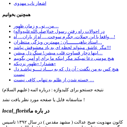
اشعار ناب مهدوی
همچنین بخوانیم
من.. تو.. و زمان ظهور…
در احوالات راه رفتن رسول خدا(صلی‌الله‌علیه‌وآله)
واقعا با این جملات، جگرم سوخت…. آه از یاران… آه…!
استاد پناهیــــــــان : مهمترین ویژگی منتظران…
مگر عاشق میتواند لحظه ای به یاد معشوقش نباشد!!!
اینها دچار قساوت قلب میشن! سنگ دل میشن…
هیچ مومنی دعا نمیکند مگر اینکه ما برای او آمین بگوییم
هشدار! «ظهور نزدیکه»
هیچ کس به من نگفت : آن دل که به یــــاد تــــو نباشـد دل
نیست
خسته شدن از ظلم به تنهایی کافی نیست …
نتیجه جستجو برای کلیدواژه : درباره ائمه (علیهم السلام)
متاسفانه فایل یا صفحه مورد نظر یافت نشد !
در باره ما
local_florist
کانون مهدویت صبح عدالت ( مشهد مقدس ) در سال ۱۳۹۲ تاسیس