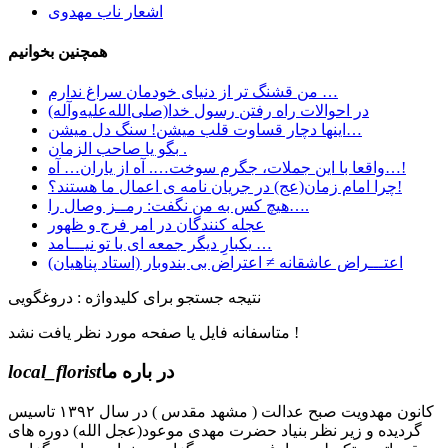
اشعار ناب مهدوی
همچنین بخوانیم
ﻣﻦ ﻗﺸﻨﮓ ﺗﺮ ﺍﺯ ﺩﻧﯿﺎﯼ ﺧﻮﺩﻣﺎﻥ ﺳﺮﺍﻍ ﻧﺪﺍﺭﻡ …
در احوالات راه رفتن رسول خدا(صلی‌الله‌علیه‌وآله)
اینها دچار قساوت قلب میشن! سنگ دل میشن…
بگو یا صاحب الزمان .
واقعا با این جملات، جگرم سوخت…. آه از یاران… آه…!
چرا امام زمان(عج) در جریان نامه ی اعمال ما هستند؟!
هیچ کس به من نگفت: رمــز وصال را….
عجله کنندگان در امر فرج و ظهور
یکبارِ دیگر جمعه ای با تو نیـــامد …
اعتـــراض عاشقانه ≠ اعتراض بی بندوبار (استاد پناهیان)
نتیجه جستجو برای کلیدواژه : دروغگویی
متاسفانه فایل یا صفحه مورد نظر یافت نشد !
در باره ما
local_florist
کانون مهدویت صبح عدالت ( مشهد مقدس ) در سال ۱۳۹۲ تاسیس
گردیده و زیر نظر بنیاد حضرت مهدی موعود(عجل الله) دوره های