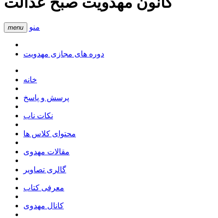
کانون مهدویت صبح عدالت
منو
menu
دوره های مجازی مهدویت
خانه
پرسش و پاسخ
نکات ناب
محتوای کلاس ها
مقالات مهدوی
گالری تصاویر
معرفی کتاب
کانال مهدوی