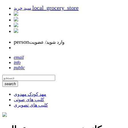
local_grocery_store
سبد خرید
person
وارد شوید/ عضویت
email
info
public
search
مهد کودک مهدوی
کلیپ های صوتی
کلیپ های تصویری