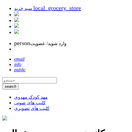
local_grocery_store
سبد خرید
person
وارد شوید/ عضویت
email
info
public
search
مهد کودک مهدوی
کلیپ های صوتی
کلیپ های تصویری