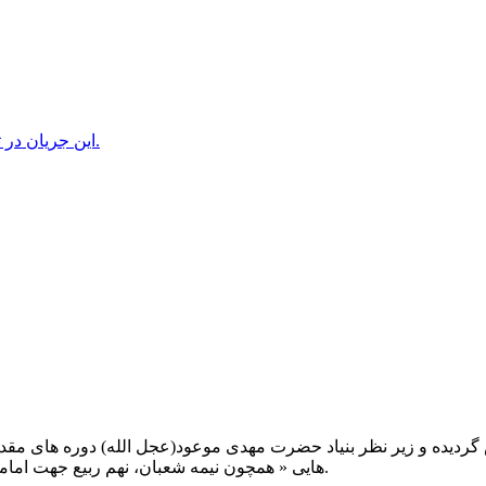
این جریان در تلویزیون اسرائیل و روزنامه “هاآرتص” صهیونیستها منعکس شد.
یت صبح عدالت ( مشهد مقدس ) در سال ۱۳۹۲ تاسیس گردیده و زیر نظر بنیاد حضرت مهدی موعود(ع
هایی « همچون نیمه شعبان، نهم ربیع جهت امامت حضرت، احیا و شب زنده داری مهدوی» توفیق خدمت داشته است.