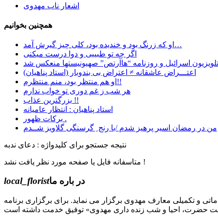
اشعار ناب مهدوی
همچنین بخوانیم
او که زرنگ بود و خندیده بود، کلی چیز گیرش آمد…
اگر چه تو طبیبی و دوا درست میکنی
اعتـــراض عاشقانه ≠ اعتراض بی بندوبار (استاد پناهیان)
او هم منتظر بود، منم منتظرم!!
هر شب ز غم دوری تو خواب ندارم
بزرگترین عذاب !!
استاد پناهیان : انتظار عامیانه
برکات ظهور .
من در رمضان اسیر پرهیز شدم /با رنج ِ گرسنگی گلاویز شــدم
نتیجه جستجو برای کلیدواژه : دعای ندبه
متاسفانه فایل یا صفحه مورد نظر یافت نشد !
در باره ما
local_florist
جل الله) دوره های مقدماتی و تکمیلی معارف مهدوی برگزار می نماید. برای برگزاری برنامه