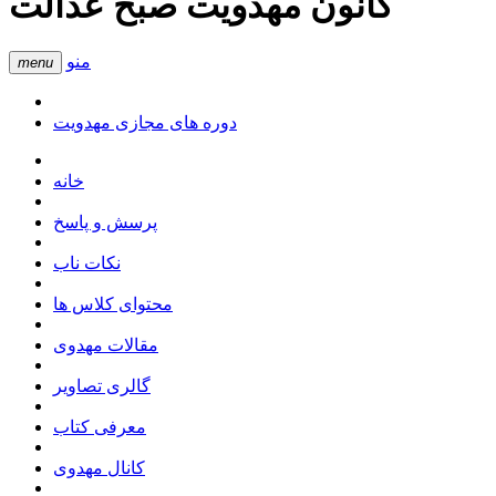
کانون مهدویت صبح عدالت
منو
menu
دوره های مجازی مهدویت
خانه
پرسش و پاسخ
نکات ناب
محتوای کلاس ها
مقالات مهدوی
گالری تصاویر
معرفی کتاب
کانال مهدوی