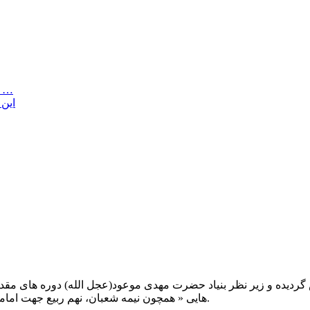
یکی از با عشــق ترین روایاتی که درباره ی پس از ظهور خوندم
این 
یت صبح عدالت ( مشهد مقدس ) در سال ۱۳۹۲ تاسیس گردیده و زیر نظر بنیاد حضرت مهدی موعود(ع
هایی « همچون نیمه شعبان، نهم ربیع جهت امامت حضرت، احیا و شب زنده داری مهدوی» توفیق خدمت داشته است.