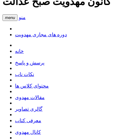
کانون مهدویت صبح عدالت
منو
menu
دوره های مجازی مهدویت
خانه
پرسش و پاسخ
نکات ناب
محتوای کلاس ها
مقالات مهدوی
گالری تصاویر
معرفی کتاب
کانال مهدوی