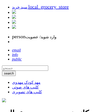
local_grocery_store
سبد خرید
person
وارد شوید/ عضویت
email
info
public
search
مهد کودک مهدوی
کلیپ های صوتی
کلیپ های تصویری