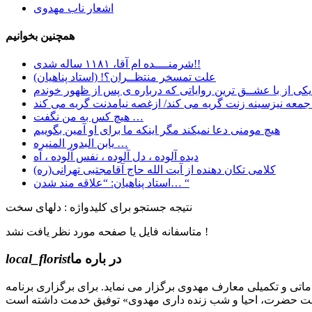
اشعار ناب مهدوی
همچنین بخوانیم
شرمنــــده ام آقا، ۱۱۸۱ ساله شدی!!
علت تمسخر منتظــران؟! (استاد پناهیان)
 …
جمعه نیزسینه زنت گریه می کند/ ازغصه نیامدنت گریه می کند
هیچ کس به من نگفت …
هیچ مومنی دعا نمیکند مگر اینکه ما برای او آمین بگوییم
یابن البدور المنیره …
دیده آلوده ، دل آلوده ، نفس آلوده ، آه
کلامی تکان دهنده از آیت الله حاج آقامجتبی تهرانی(ره)
استاد پناهیان: “علاقه مند شدن… “
نتیجه جستجو برای کلیدواژه : دلهای سخت
متاسفانه فایل یا صفحه مورد نظر یافت نشد !
در باره ما
local_florist
جل الله) دوره های مقدماتی و تکمیلی معارف مهدوی برگزار می نماید. برای برگزاری برنامه