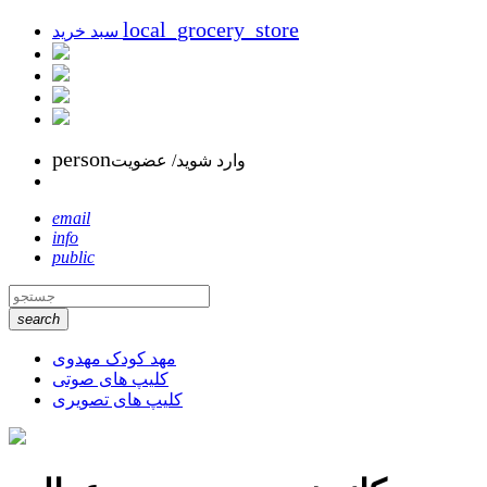
local_grocery_store
سبد خرید
person
وارد شوید/ عضویت
email
info
public
search
مهد کودک مهدوی
کلیپ های صوتی
کلیپ های تصویری