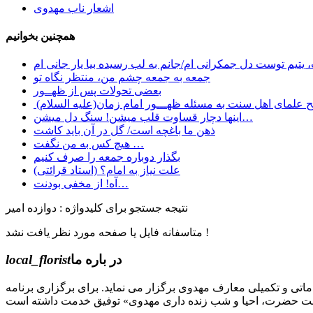
اشعار ناب مهدوی
همچنین بخوانیم
یتیم توست دل جمکرانی ام/جانم به لب رسیده بیا یار جانی ام
جمعه به جمعه چشم من، منتظر نگاه تو
بعضی تحولات پس از ظهــور
 علمای اهل سنت به مسئله ظهـــور امام زمان(علیه السلام)
اینها دچار قساوت قلب میشن! سنگ دل میشن…
ﺫﻫﻦ ﻣﺎ ﺑﺎﻏﭽﻪ ﺍﺳﺖ/ ﮔﻞ ﺩﺭ ﺁﻥ ﺑﺎﯾﺪ ﮐﺎﺷﺖ
هیچ کس به من نگفت …
بگذار دوباره جمعه را صرف کنیم
علت نیاز به امام؟ (استاد قرائتی)
آه! از مخفی بودنت…
نتیجه جستجو برای کلیدواژه : دوازده امیر
متاسفانه فایل یا صفحه مورد نظر یافت نشد !
در باره ما
local_florist
جل الله) دوره های مقدماتی و تکمیلی معارف مهدوی برگزار می نماید. برای برگزاری برنامه