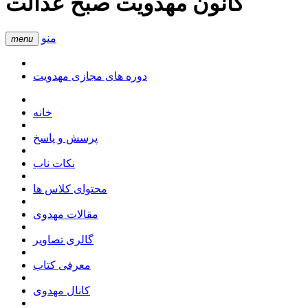
کانون مهدویت صبح عدالت
منو
menu
دوره های مجازی مهدویت
خانه
پرسش و پاسخ
نکات ناب
محتوای کلاس ها
مقالات مهدوی
گالری تصاویر
معرفی کتاب
کانال مهدوی