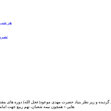
هر شب، 
تصریح
یت صبح عدالت ( مشهد مقدس ) در سال ۱۳۹۲ تاسیس گردیده و زیر نظر بنیاد حضرت مهدی موعود(ع
هایی « همچون نیمه شعبان، نهم ربیع جهت امامت حضرت، احیا و شب زنده داری مهدوی» توفیق خدمت داشته است.