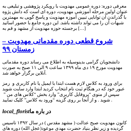
معرفی دوره: دوره عمومی مهدویت با رویکرد پژوهشی و تبلیغی به
عنوان اولین مرحله آموزشی مهدویت، دوره ای است که دانش پژوه
با گذراندن آن توانایی تبیین آموزه مهدویت و پاسخ گویی به مهمترین
شبهات آن را می تواند داشته باشد. این دوره جامع با حضور اساتید
برجسته حوزه مهدویت از مشهد و قم به […]
شروع قطعی دوره مقدماتی مهدویت –
زمستان ۹۹
دانشجویان گرامی بدینوسیله به اطلاع می رساند دوره مقدماتی
مهدویت مورخ ۱۹ دی ماه ۱۳۹۹ ساعت ۹ الی ۱۱ صبح به صورت
آنلاین برگزار خواهد شد.
برای ورود به کلاس لازم هست ابتدا با ایمیل یا نام کاربری و رمز
عبور خود که در هنگام ثبت نام انتخاب کردید ابتدا وارد سایت شوید
سپس از منوی “پروفایل کاربری” وارد بخش “کلاس های من ”
شوید . و از آنجا بر روی گزینه “ورود به کلاس” کلیک نمایید .
در باره ما
local_florist
کانون مهدویت صبح عدالت ( مشهد مقدس ) در سال ۱۳۹۲ تاسیس
گردیده و زیر نظر بنیاد حضرت مهدی موعود(عجل الله) دوره های