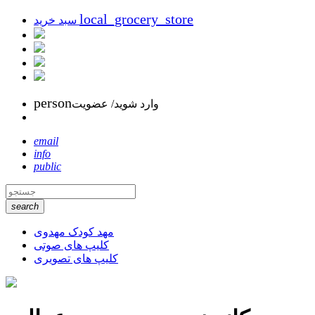
local_grocery_store
سبد خرید
person
وارد شوید/ عضویت
email
info
public
search
مهد کودک مهدوی
کلیپ های صوتی
کلیپ های تصویری