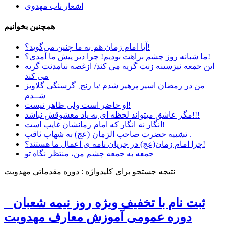
اشعار ناب مهدوی
همچنین بخوانیم
آیا امام زمان هم به ما چنین می‌گوید؟!
ما شبانه روز چشم براهت بودیم! چرا دیر پیش ما آمدی؟!
این جمعه نیزسینه زنت گریه می کند/ ازغصه نیامدنت گریه
می کند
من در رمضان اسیر پرهیز شدم /با رنج ِ گرسنگی گلاویز
شــدم
او حاضر است ولی ظاهر نیست!
مگر عاشق میتواند لحظه ای به یاد معشوقش نباشد!!!
انگار نه انگار که امام زمانشان غایب است!
تشبیه حضرت صاحب الزمان (عج) به شهاب ثاقب .
چرا امام زمان(عج) در جریان نامه ی اعمال ما هستند؟!
جمعه به جمعه چشم من، منتظر نگاه تو
نتیجه جستجو برای کلیدواژه : دوره مقدماتی مهدویت
ثبت نام با تخفیف ویژه روز نیمه شعبان _
دوره عمومی آموزش معارف مهدویت