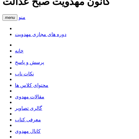
کانون مهدویت صبح عدالت
منو
menu
دوره های مجازی مهدویت
خانه
پرسش و پاسخ
نکات ناب
محتوای کلاس ها
مقالات مهدوی
گالری تصاویر
معرفی کتاب
کانال مهدوی