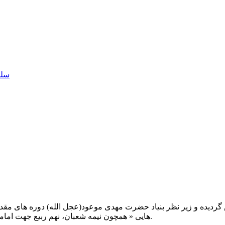
سلم
یت صبح عدالت ( مشهد مقدس ) در سال ۱۳۹۲ تاسیس گردیده و زیر نظر بنیاد حضرت مهدی موعود(ع
هایی « همچون نیمه شعبان، نهم ربیع جهت امامت حضرت، احیا و شب زنده داری مهدوی» توفیق خدمت داشته است.