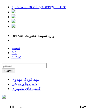
local_grocery_store
سبد خرید
person
وارد شوید/ عضویت
email
info
public
search
مهد کودک مهدوی
کلیپ های صوتی
کلیپ های تصویری