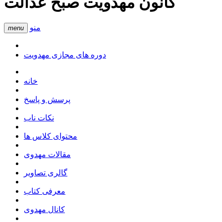
کانون مهدویت صبح عدالت
منو
menu
دوره های مجازی مهدویت
خانه
پرسش و پاسخ
نکات ناب
محتوای کلاس ها
مقالات مهدوی
گالری تصاویر
معرفی کتاب
کانال مهدوی