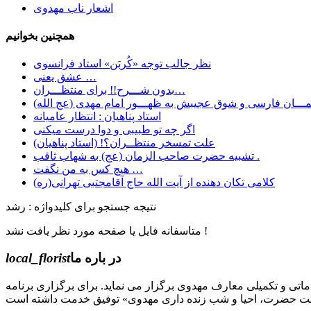
اشعار ناب مهدوی
همچنین بخوانیم
نظر جالب توجه «کُربَن» استاد فرانسوی
عشق یعنی …
بدون شـــرح!! برای منتظـــران…
ـــان فارسی و شوق عجیبش به ظهـــور امام مهدی (عج الله)
استاد پناهیان : انتظار عامیانه
اگر چه تو طبیبی و دوا درست میکنی
علت تمسخر منتظــران؟! (استاد پناهیان)
تشبیه حضرت صاحب الزمان (عج) به شهاب ثاقب .
هیچ کس به من نگفت …
کلامی تکان دهنده از آیت الله حاج آقامجتبی تهرانی(ره)
نتیجه جستجو برای کلیدواژه : رشد
متاسفانه فایل یا صفحه مورد نظر یافت نشد !
در باره ما
local_florist
جل الله) دوره های مقدماتی و تکمیلی معارف مهدوی برگزار می نماید. برای برگزاری برنامه