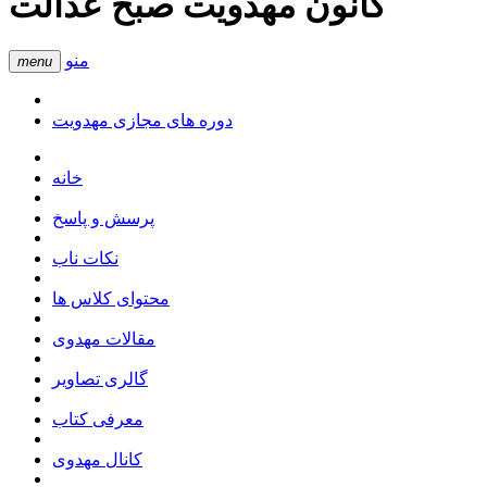
کانون مهدویت صبح عدالت
منو
menu
دوره های مجازی مهدویت
خانه
پرسش و پاسخ
نکات ناب
محتوای کلاس ها
مقالات مهدوی
گالری تصاویر
معرفی کتاب
کانال مهدوی