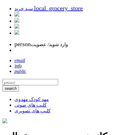
local_grocery_store
سبد خرید
person
وارد شوید/ عضویت
email
info
public
search
مهد کودک مهدوی
کلیپ های صوتی
کلیپ های تصویری