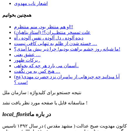
اشعار ناب مهدوی
همچنین بخوانیم
او هم منتظر بود، منم منتظرم!!
علت تمسخر منتظــران؟! (استاد پناهیان)
دیده آلوده ، دل آلوده ، نفس آلوده ، آه
خسته شدن از ظلم به تنهایی کافی نیست …
ما شبانه روز چشم براهت بودیم! چرا دیر پیش ما آمدی؟!
عشق یعنی …
برکات ظهور .
آسمان می بارد هر چه که بخواهی..
هیچ کس به من نگفت …
آیا میدانید چه چیزهایی از پیامبران نزد حضرت مهدی(عج)
ست ؟!
نتیجه جستجو برای کلیدواژه : سازمان ملل
متاسفانه فایل یا صفحه مورد نظر یافت نشد !
در باره ما
local_florist
کانون مهدویت صبح عدالت ( مشهد مقدس ) در سال ۱۳۹۲ تاسیس