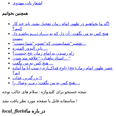
اشعار ناب مهدوی
همچنین بخوانیم
اگه ما بخواهیم در ظهور امام زمان تعجیل بشه، باید چه کار
کنیم؟
هیچ کس به من نگفت : آن دل که به یــــاد تــــو نباشـد دل
نیست
“تقصیر”شمانیست، که”تصویر”شما نیست…
یابن البدور المنیره …
راه رسیدن به امام زمان عج چیست؟
استاد پناهیان: “علاقه مند شدن… “
هیچ کس به من نگفت …
عصر ظهور امام زمان(عج) «اوج فداکــاری» ست آيا ما آماده
ايم؟
بزرگترین عذاب !!
هیچ کس به من نگفت: رمــز وصال را….
نتیجه جستجو برای کلیدواژه : سلام های جالب توجه
متاسفانه فایل یا صفحه مورد نظر یافت نشد !
در باره ما
local_florist