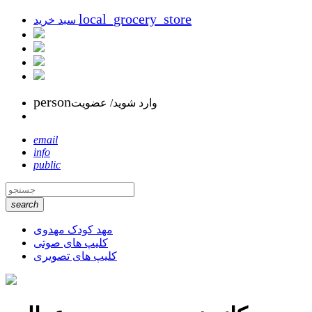
local_grocery_store
سبد خرید
person
وارد شوید/ عضویت
email
info
public
search
مهد کودک مهدوی
کلیپ های صوتی
کلیپ های تصویری