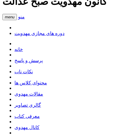
کانون مهدویت صبح عدالت
منو
menu
دوره های مجازی مهدویت
خانه
پرسش و پاسخ
نکات ناب
محتوای کلاس ها
مقالات مهدوی
گالری تصاویر
معرفی کتاب
کانال مهدوی