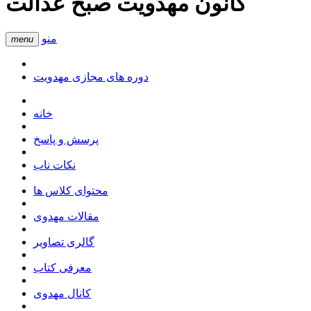
کانون مهدویت صبح عدالت
منو
menu
دوره های مجازی مهدویت
خانه
پرسش و پاسخ
نکات ناب
محتوای کلاس ها
مقالات مهدوی
گالری تصاویر
معرفی کتاب
کانال مهدوی