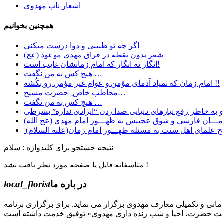
اشعار ناب مهدوی
همچنین بخوانیم
اگر چه تو طبیبی و دوا درست میکنی
شعر بدون نقطه در فراق مهدی موعود (عج)
انگار نه انگار که امام زمانشان غایب است!
هیچ کس به من نگفت …
امام زمان که نمیاد آدمای مؤمن و عوام غیر مؤمن رو بکُشه !!
مخاطب خاص ِ حضرت مسیح…
هیچ کس به من نگفت …
ـــان فارسی و شوق عجیبش به ظهـــور امام مهدی (عج الله)
 علمای اهل سنت به مسئله ظهـــور امام زمان(علیه السلام)
نتیجه جستجو برای کلیدواژه : سلام
متاسفانه فایل یا صفحه مورد نظر یافت نشد !
در باره ما
local_florist
جل الله) دوره های مقدماتی و تکمیلی معارف مهدوی برگزار می نماید. برای برگزاری برنامه