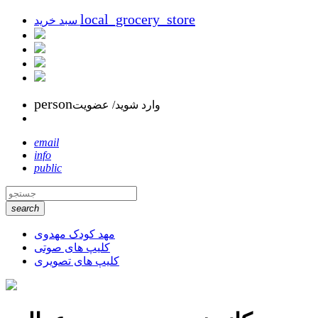
local_grocery_store
سبد خرید
person
وارد شوید/ عضویت
email
info
public
search
مهد کودک مهدوی
کلیپ های صوتی
کلیپ های تصویری