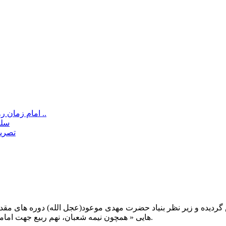
امام زمان رو به خاطر رفع نیازهای دنیایی صدا زدن “ایرادی نداره” بشرطی ..
سلم
تصریح
یت صبح عدالت ( مشهد مقدس ) در سال ۱۳۹۲ تاسیس گردیده و زیر نظر بنیاد حضرت مهدی موعود(ع
هایی « همچون نیمه شعبان، نهم ربیع جهت امامت حضرت، احیا و شب زنده داری مهدوی» توفیق خدمت داشته است.