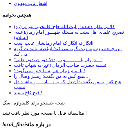
اشعار ناب مهدوی
همچنین بخوانیم
کلامی تکان دهنده از آیت الله حاج آقامجتبی تهرانی(ره)
تصریح علمای اهل سنت به مسئله ظهـــور امام زمان(علیه
السلام)
انگار نه انگار که امام زمانشان غایب است!
این جمعه نیزسینه زنت گریه می کند/ ازغصه نیامدنت گریه
می کند
“دوران با تـــــــــو بــودن؛ دوران بدون ظلم…”
تشبیه حضرت صاحب الزمان (عج) به شهاب ثاقب .
آیا امام زمان هم به ما چنین می‌گوید؟!
هیچ کس به من نگفت: رمــز وصال را….
هیچ کس به من نگفت : آن دل که به یــــاد تــــو نباشـد دل
نیست
فتح کاخ سفید !
نتیجه جستجو برای کلیدواژه : سگ
متاسفانه فایل یا صفحه مورد نظر یافت نشد !
در باره ما
local_florist