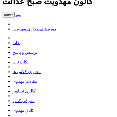
کانون مهدویت صبح عدالت
منو
menu
دوره های مجازی مهدویت
خانه
پرسش و پاسخ
نکات ناب
محتوای کلاس ها
مقالات مهدوی
گالری تصاویر
معرفی کتاب
کانال مهدوی