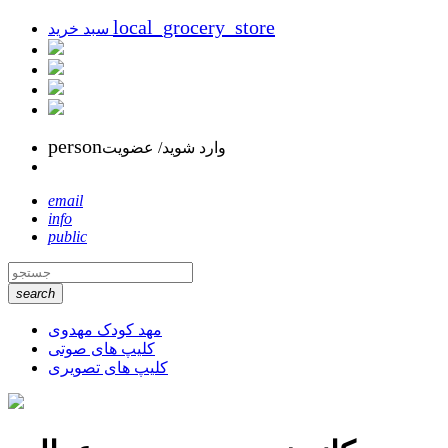
local_grocery_store
سبد خرید
person
وارد شوید/ عضویت
email
info
public
search
مهد کودک مهدوی
کلیپ های صوتی
کلیپ های تصویری