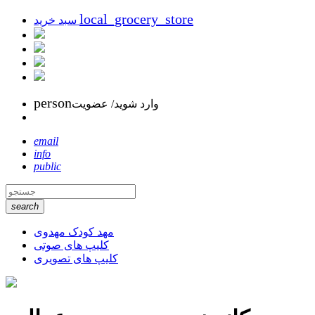
local_grocery_store
سبد خرید
person
وارد شوید/ عضویت
email
info
public
search
مهد کودک مهدوی
کلیپ های صوتی
کلیپ های تصویری