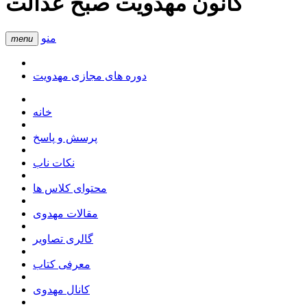
کانون مهدویت صبح عدالت
منو
menu
دوره های مجازی مهدویت
خانه
پرسش و پاسخ
نکات ناب
محتوای کلاس ها
مقالات مهدوی
گالری تصاویر
معرفی کتاب
کانال مهدوی