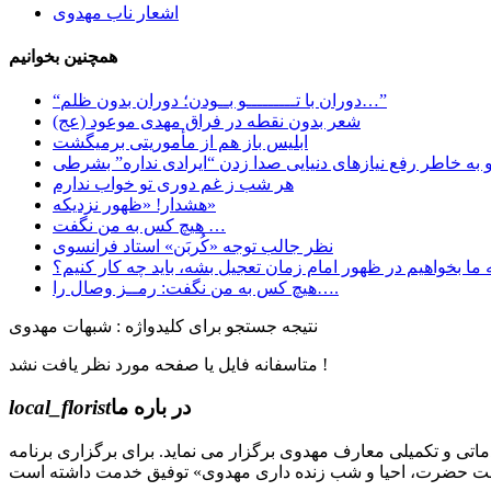
اشعار ناب مهدوی
همچنین بخوانیم
“دوران با تـــــــــو بــودن؛ دوران بدون ظلم…”
شعر بدون نقطه در فراق مهدی موعود (عج)
ابليس باز هم از مأموريتی برمیگشت
هر شب ز غم دوری تو خواب ندارم
هشدار! «ظهور نزدیکه»
هیچ کس به من نگفت …
نظر جالب توجه «کُربَن» استاد فرانسوی
 ما بخواهیم در ظهور امام زمان تعجیل بشه، باید چه کار کنیم؟
هیچ کس به من نگفت: رمــز وصال را….
نتیجه جستجو برای کلیدواژه : شبهات مهدوی
متاسفانه فایل یا صفحه مورد نظر یافت نشد !
در باره ما
local_florist
جل الله) دوره های مقدماتی و تکمیلی معارف مهدوی برگزار می نماید. برای برگزاری برنامه