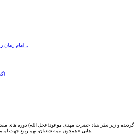
امام زمان رو به خاطر رفع نیازهای دنیایی صدا زدن “ایرادی نداره” بشرطی ..
اگه
یت صبح عدالت ( مشهد مقدس ) در سال ۱۳۹۲ تاسیس گردیده و زیر نظر بنیاد حضرت مهدی موعود(ع
هایی « همچون نیمه شعبان، نهم ربیع جهت امامت حضرت، احیا و شب زنده داری مهدوی» توفیق خدمت داشته است.