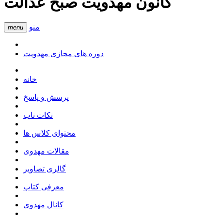
کانون مهدویت صبح عدالت
منو
menu
دوره های مجازی مهدویت
خانه
پرسش و پاسخ
نکات ناب
محتوای کلاس ها
مقالات مهدوی
گالری تصاویر
معرفی کتاب
کانال مهدوی