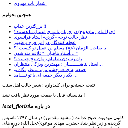
اشعار ناب مهدوی
همچنین بخوانیم
بزرگترین عذاب !!
چرا امام زمان(عج) در جریان نامه ی اعمال ما هستند؟!
نظر جالب توجه «کُربَن» استاد فرانسوی
عجله کنندگان در امر فرج و ظهور
یا صاحب الزمان (عج) مسلم بن عقیل تو کیست !؟
استاد پناهیان: “علاقه مند شدن… “
راه رسیدن به امام زمان عج چیست؟
استاد پناهیــــــــان : مهمترین ویژگی منتظران…
جمعه به جمعه چشم من، منتظر نگاه تو
یکبارِ دیگر جمعه ای با تو نیـــامد …
نتیجه جستجو برای کلیدواژه : شعر جالب اهل سنت
متاسفانه فایل یا صفحه مورد نظر یافت نشد !
در باره ما
local_florist
کانون مهدویت صبح عدالت ( مشهد مقدس ) در سال ۱۳۹۲ تاسیس
گردیده و زیر نظر بنیاد حضرت مهدی موعود(عجل الله) دوره های