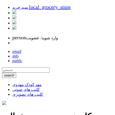
local_grocery_store
سبد خرید
person
وارد شوید/ عضویت
email
info
public
search
مهد کودک مهدوی
کلیپ های صوتی
کلیپ های تصویری