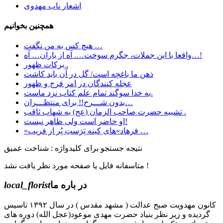
اشعار ناب مهدوی
همچنین بخوانیم
هیچ کس به من نگفت …
واقعا با این جملات، جگرم سوخت…. آه از یاران… آه…!
برکات ظهور .
ﺫﻫﻦ ﻣﺎ ﺑﺎﻏﭽﻪ ﺍﺳﺖ/ ﮔﻞ ﺩﺭ ﺁﻥ ﺑﺎﯾﺪ ﮐﺎﺷﺖ
عجله کنندگان در امر فرج و ظهور
به خدا سوگند تمام علم کتاب نزد ماست.
بدون شـــرح!! برای منتظـــران…
تشبیه حضرت صاحب الزمان (عج) به شهاب ثاقب .
او حاضر است ولی ظاهر نیست!
«فرهاد»های کینه پَرَستِ پُر از فریب …
نتیجه جستجو برای کلیدواژه : شناخت عمیق
متاسفانه فایل یا صفحه مورد نظر یافت نشد !
در باره ما
local_florist
کانون مهدویت صبح عدالت ( مشهد مقدس ) در سال ۱۳۹۲ تاسیس
گردیده و زیر نظر بنیاد حضرت مهدی موعود(عجل الله) دوره های