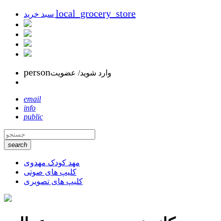
local_grocery_store
سبد خرید
person
وارد شوید/ عضویت
email
info
public
search
مهد کودک مهدوی
کلیپ های صوتی
کلیپ های تصویری