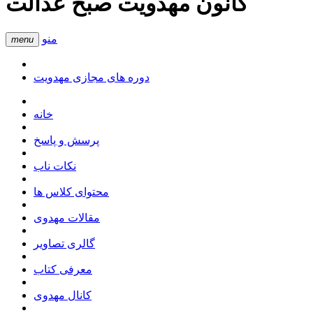
کانون مهدویت صبح عدالت
منو
menu
دوره های مجازی مهدویت
خانه
پرسش و پاسخ
نکات ناب
محتوای کلاس ها
مقالات مهدوی
گالری تصاویر
معرفی کتاب
کانال مهدوی