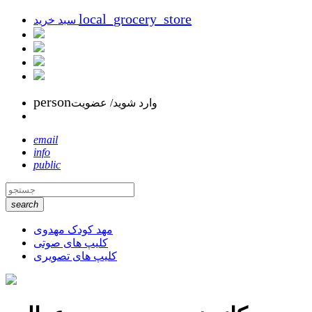
local_grocery_store
سبد خرید
person
وارد شوید/ عضویت
email
info
public
search
مهد کودک مهدوی
کلیپ های صوتی
کلیپ های تصویری