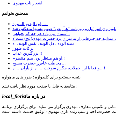
اشعار ناب مهدوی
همچنین بخوانیم
یابن البدور المنیره …
آسمان می بارد هر چه که بخواهی..
دیده آلوده ، دل آلوده ، نفس آلوده ، آه
برکات ظهور .
بزرگترین عذاب !!
او هم منتظر بود، منم منتظرم!!
مخاطب خاص ِ حضرت مسیح…
واقعا با این جملات، جگرم سوخت…. آه از یاران… آه…!
نتیجه جستجو برای کلیدواژه : ضرر های ماهواره
متاسفانه فایل یا صفحه مورد نظر یافت نشد !
در باره ما
local_florist
جل الله) دوره های مقدماتی و تکمیلی معارف مهدوی برگزار می نماید. برای برگزاری برنامه