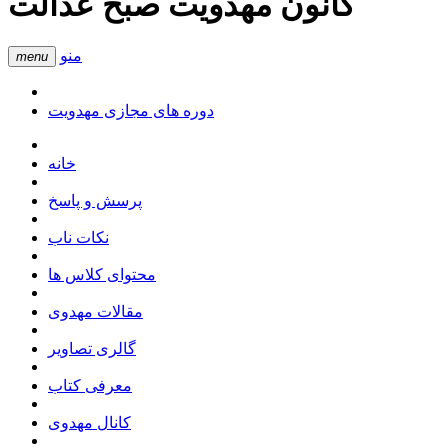
کانون مهدویت صبح عدالت
منو
menu
دوره های مجازی مهدویت
خانه
پرسش و پاسخ
نکات ناب
محتوای کلاس ها
مقالات مهدوی
گالری تصاویر
معرفی کتاب
کانال مهدوی