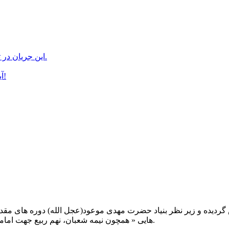
این جریان در تلویزیون اسرائیل و روزنامه “هاآرتص” صهیونیستها منعکس شد.
آیا میدانید چه چیزهایی از پیامبران نزد حضرت مهدی(عج) ست ؟!
یت صبح عدالت ( مشهد مقدس ) در سال ۱۳۹۲ تاسیس گردیده و زیر نظر بنیاد حضرت مهدی موعود(ع
هایی « همچون نیمه شعبان، نهم ربیع جهت امامت حضرت، احیا و شب زنده داری مهدوی» توفیق خدمت داشته است.