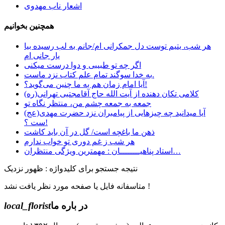
اشعار ناب مهدوی
همچنین بخوانیم
هر شب، یتیم توست دل جمکرانی ام/جانم به لب رسیده بیا
یار جانی ام
اگر چه تو طبیبی و دوا درست میکنی
به خدا سوگند تمام علم کتاب نزد ماست.
آیا امام زمان هم به ما چنین می‌گوید؟!
کلامی تکان دهنده از آیت الله حاج آقامجتبی تهرانی(ره)
جمعه به جمعه چشم من، منتظر نگاه تو
آیا میدانید چه چیزهایی از پیامبران نزد حضرت مهدی(عج)
ست ؟!
ﺫﻫﻦ ﻣﺎ ﺑﺎﻏﭽﻪ ﺍﺳﺖ/ ﮔﻞ ﺩﺭ ﺁﻥ ﺑﺎﯾﺪ ﮐﺎﺷﺖ
هر شب ز غم دوری تو خواب ندارم
استاد پناهیــــــــان : مهمترین ویژگی منتظران…
نتیجه جستجو برای کلیدواژه : ظهور نزدیک
متاسفانه فایل یا صفحه مورد نظر یافت نشد !
در باره ما
local_florist