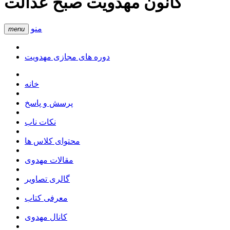
کانون مهدویت صبح عدالت
منو
menu
دوره های مجازی مهدویت
خانه
پرسش و پاسخ
نکات ناب
محتوای کلاس ها
مقالات مهدوی
گالری تصاویر
معرفی کتاب
کانال مهدوی