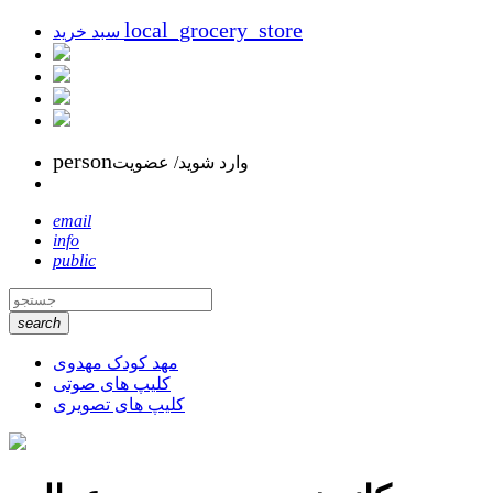
local_grocery_store
سبد خرید
person
وارد شوید/ عضویت
email
info
public
search
مهد کودک مهدوی
کلیپ های صوتی
کلیپ های تصویری