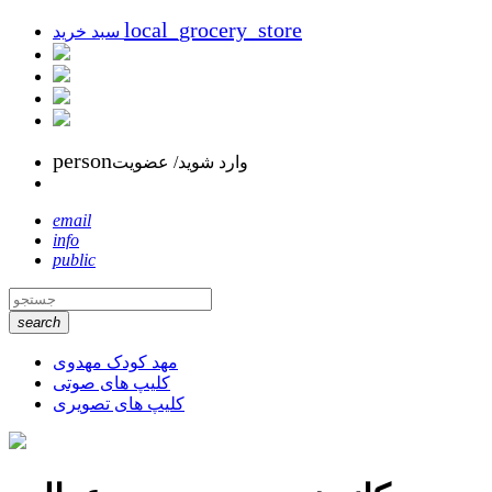
local_grocery_store
سبد خرید
person
وارد شوید/ عضویت
email
info
public
search
مهد کودک مهدوی
کلیپ های صوتی
کلیپ های تصویری