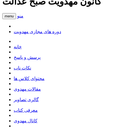
کانون مهدویت صبح عدالت
منو
menu
دوره های مجازی مهدویت
خانه
پرسش و پاسخ
نکات ناب
محتوای کلاس ها
مقالات مهدوی
گالری تصاویر
معرفی کتاب
کانال مهدوی