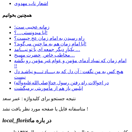
اشعار ناب مهدوی
همچنین بخوانیم
زمانه عجیبی ست؛
آیا میدونستی…؟!
راه رسیدن به امام زمان عج چیست؟
آیا امام زمان هم به ما چنین می‌گوید؟!
یکبارِ دیگر جمعه ای با تو نیـــامد …
مخاطب خاص ِ حضرت مسیح…
امام زمان که نمیاد آدمای مؤمن و عوام غیر مؤمن رو بکُشه
!!
هیچ کس به من نگفت : آن دل که به یــــاد تــــو نباشـد دل
نیست
در احوالات راه رفتن رسول خدا(صلی‌الله‌علیه‌وآله)
ابليس باز هم از مأموريتی برمیگشت
نتیجه جستجو برای کلیدواژه : عمر سعد
متاسفانه فایل یا صفحه مورد نظر یافت نشد !
در باره ما
local_florist