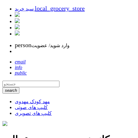
local_grocery_store
سبد خرید
person
وارد شوید/ عضویت
email
info
public
search
مهد کودک مهدوی
کلیپ های صوتی
کلیپ های تصویری