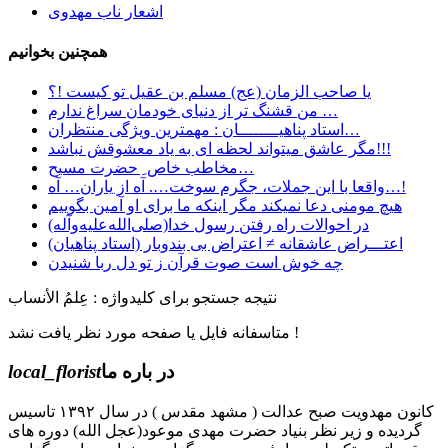
اشعار ناب مهدوی
همچنین بخوانیم
یا صاحب الزمان (عج) مسلم بن عقیل تو کیست !؟
ﻣﻦ ﻗﺸﻨﮓ ﺗﺮ ﺍﺯ ﺩﻧﯿﺎﯼ ﺧﻮﺩﻣﺎﻥ ﺳﺮﺍﻍ ﻧﺪﺍﺭﻡ …
استاد پناهیــــــــان : مهمترین ویژگی منتظران…
مگر عاشق میتواند لحظه ای به یاد معشوقش نباشد!!!
مخاطب خاص ِ حضرت مسیح…
واقعا با این جملات، جگرم سوخت…. آه از یاران… آه…!
هیچ مومنی دعا نمیکند مگر اینکه ما برای او آمین بگوییم
در احوالات راه رفتن رسول خدا(صلی‌الله‌علیه‌وآله)
اعتـــراض عاشقانه ≠ اعتراض بی بندوبار (استاد پناهیان)
چه خوش است صوت قرآن ز تو دل ربا شنیدن
نتیجه جستجو برای کلیدواژه : عِلمُ الأنساب
متاسفانه فایل یا صفحه مورد نظر یافت نشد !
در باره ما
local_florist
کانون مهدویت صبح عدالت ( مشهد مقدس ) در سال ۱۳۹۲ تاسیس
گردیده و زیر نظر بنیاد حضرت مهدی موعود(عجل الله) دوره های