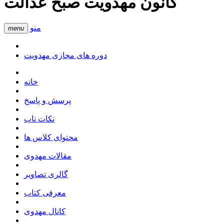
کانون مهدویت صبح عدالت
منو
menu
دوره های مجازی مهدویت
خانه
پرسش و پاسخ
نکات ناب
محتوای کلاس ها
مقالات مهدوی
گالری تصاویر
معرفی کتاب
کانال مهدوی