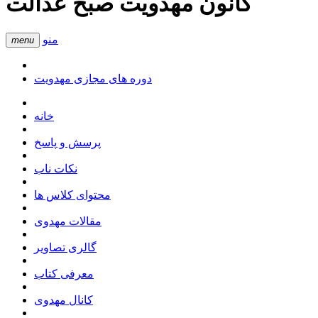
کانون مهدویت صبح عدالت
منو
menu
دوره های مجازی مهدویت
خانه
پرسش و پاسخ
نکات ناب
محتوای کلاس ها
مقالات مهدوی
گالری تصاویر
معرفی کتاب
کانال مهدوی