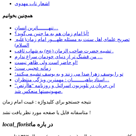
اشعار ناب مهدوی
همچنین بخوانیم
تنهـــــــاترین انسان…
آیا امام زمان هم به ما چنین می‌گوید؟!
تصریح علمای اهل سنت به مسئله ظهـــور امام زمان(علیه
السلام)
تشبیه حضرت صاحب الزمان (عج) به شهاب ثاقب .
ﻣﻦ ﻗﺸﻨﮓ ﺗﺮ ﺍﺯ ﺩﻧﯿﺎﯼ ﺧﻮﺩﻣﺎﻥ ﺳﺮﺍﻍ ﻧﺪﺍﺭﻡ …
او حاضر است ولی ظاهر نیست!
زمانه عجیبی ست؛
تو را یوسف زهرا صدا می زنند و به یوسف تشبیه میکنند؛
استاد پناهیــــــــان : مهمترین ویژگی منتظران…
این جریان در تلویزیون اسرائیل و روزنامه “هاآرتص”
صهیونیستها منعکس شد.
نتیجه جستجو برای کلیدواژه : غیبت امام زمان
متاسفانه فایل یا صفحه مورد نظر یافت نشد !
در باره ما
local_florist