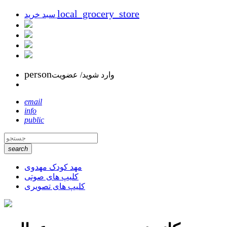
local_grocery_store
سبد خرید
person
وارد شوید/ عضویت
email
info
public
search
مهد کودک مهدوی
کلیپ های صوتی
کلیپ های تصویری