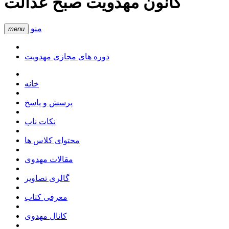
کانون مهدویت صبح عدالت
منو
menu
دوره های مجازی مهدویت
خانه
پرسش و پاسخ
نکات ناب
محتوای کلاس ها
مقالات مهدوی
گالری تصاویر
معرفی کتاب
کانال مهدوی