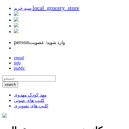
local_grocery_store
سبد خرید
person
وارد شوید/ عضویت
email
info
public
search
مهد کودک مهدوی
کلیپ های صوتی
کلیپ های تصویری