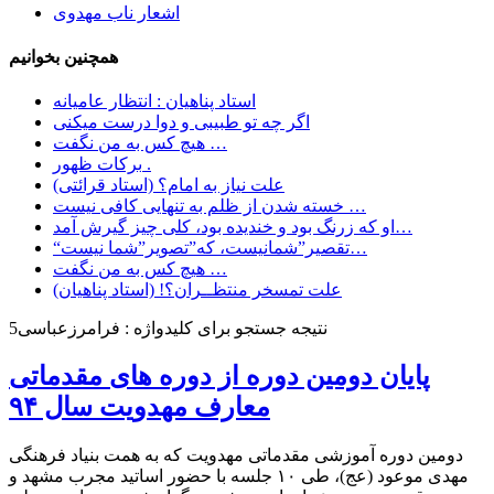
اشعار ناب مهدوی
همچنین بخوانیم
استاد پناهیان : انتظار عامیانه
اگر چه تو طبیبی و دوا درست میکنی
هیچ کس به من نگفت …
برکات ظهور .
علت نیاز به امام؟ (استاد قرائتی)
خسته شدن از ظلم به تنهایی کافی نیست …
او که زرنگ بود و خندیده بود، کلی چیز گیرش آمد…
“تقصیر”شمانیست، که”تصویر”شما نیست…
هیچ کس به من نگفت …
علت تمسخر منتظــران؟! (استاد پناهیان)
نتیجه جستجو برای کلیدواژه : فرامرزعباسی5
پایان دومین دوره از دوره های مقدماتی
معارف مهدویت سال ۹۴
دومین دوره آموزشی مقدماتی مهدویت که به همت بنیاد فرهنگی
مهدی موعود (عج)، طی ۱۰ جلسه با حضور اساتید مجرب مشهد و