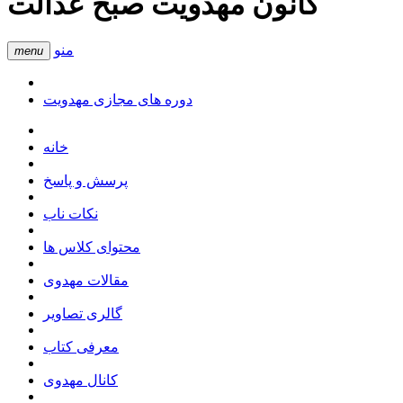
کانون مهدویت صبح عدالت
منو
menu
دوره های مجازی مهدویت
خانه
پرسش و پاسخ
نکات ناب
محتوای کلاس ها
مقالات مهدوی
گالری تصاویر
معرفی کتاب
کانال مهدوی