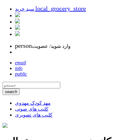
local_grocery_store
سبد خرید
person
وارد شوید/ عضویت
email
info
public
search
مهد کودک مهدوی
کلیپ های صوتی
کلیپ های تصویری