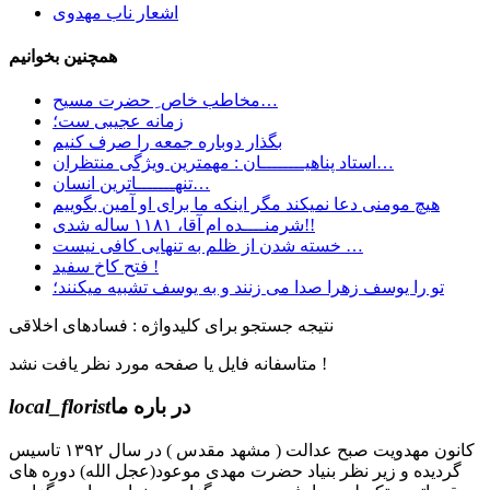
اشعار ناب مهدوی
همچنین بخوانیم
مخاطب خاص ِ حضرت مسیح…
زمانه عجیبی ست؛
بگذار دوباره جمعه را صرف کنیم
استاد پناهیــــــــان : مهمترین ویژگی منتظران…
تنهـــــــاترین انسان…
هیچ مومنی دعا نمیکند مگر اینکه ما برای او آمین بگوییم
شرمنــــده ام آقا، ۱۱۸۱ ساله شدی!!
خسته شدن از ظلم به تنهایی کافی نیست …
فتح کاخ سفید !
تو را یوسف زهرا صدا می زنند و به یوسف تشبیه میکنند؛
نتیجه جستجو برای کلیدواژه : فسادهای اخلاقی
متاسفانه فایل یا صفحه مورد نظر یافت نشد !
در باره ما
local_florist
کانون مهدویت صبح عدالت ( مشهد مقدس ) در سال ۱۳۹۲ تاسیس
گردیده و زیر نظر بنیاد حضرت مهدی موعود(عجل الله) دوره های