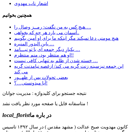
اشعار ناب مهدوی
همچنین بخوانیم
هیچ کس به من نگفت: رمــز وصال را….
آسمان می بارد هر چه که بخواهی..
هیچ مومنی دعا نمیکند مگر اینکه ما برای او آمین بگوییم
یابن البدور المنیره …
یکبارِ دیگر جمعه ای با تو نیـــامد …
او هم منتظر بود، منم منتظرم!!
خسته شدن از ظلم به تنهایی کافی نیست …
این جمعه نیزسینه زنت گریه می کند/ ازغصه نیامدنت گریه
می کند
بعضی تحولات پس از ظهــور
آیا میدونستی…؟!
نتیجه جستجو برای کلیدواژه : مدیریت جوانان
متاسفانه فایل یا صفحه مورد نظر یافت نشد !
در باره ما
local_florist
کانون مهدویت صبح عدالت ( مشهد مقدس ) در سال ۱۳۹۲ تاسیس