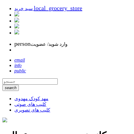
local_grocery_store
سبد خرید
person
وارد شوید/ عضویت
email
info
public
search
مهد کودک مهدوی
کلیپ های صوتی
کلیپ های تصویری