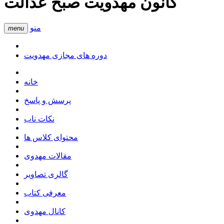
کانون مهدویت صبح عدالت
منو
menu
دوره های مجازی مهدویت
خانه
پرسش و پاسخ
نکات ناب
محتوای کلاس ها
مقالات مهدوی
گالری تصاویر
معرفی کتاب
کانال مهدوی