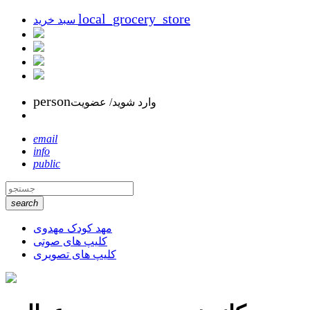
local_grocery_store
سبد خرید
person
وارد شوید/ عضویت
email
info
public
search
مهد کودک مهدوی
کلیپ های صوتی
کلیپ های تصویری