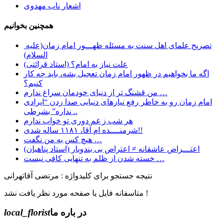
اشعار ناب مهدوی
همچنین بخوانیم
تصریح علمای اهل سنت به مسئله ظهـــور امام زمان(علیه
السلام)
علت نیاز به امام؟ (استاد قرائتی)
اگه ما بخواهیم در ظهور امام زمان تعجیل بشه، باید چه کار
کنیم؟
ﻣﻦ ﻗﺸﻨﮓ ﺗﺮ ﺍﺯ ﺩﻧﯿﺎﯼ ﺧﻮﺩﻣﺎﻥ ﺳﺮﺍﻍ ﻧﺪﺍﺭﻡ …
امام زمان رو به خاطر رفع نیازهای دنیایی صدا زدن “ایرادی
نداره” بشرطی ..
هر شب ز غم دوری تو خواب ندارم
شرمنــــده ام آقا، ۱۱۸۱ ساله شدی!!
هیچ کس به من نگفت …
اعتـــراض عاشقانه ≠ اعتراض بی بندوبار (استاد پناهیان)
خسته شدن از ظلم به تنهایی کافی نیست …
نتیجه جستجو برای کلیدواژه : مرتضی آقاتهرانی
متاسفانه فایل یا صفحه مورد نظر یافت نشد !
در باره ما
local_florist