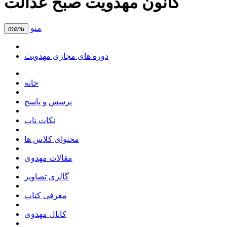
کانون مهدویت صبح عدالت
منو
menu
دوره های مجازی مهدویت
خانه
پرسش و پاسخ
نکات ناب
محتوای کلاس ها
مقالات مهدوی
گالری تصاویر
معرفی کتاب
کانال مهدوی