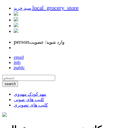
local_grocery_store
سبد خرید
person
وارد شوید/ عضویت
email
info
public
search
مهد کودک مهدوی
کلیپ های صوتی
کلیپ های تصویری