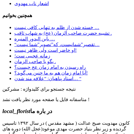
اشعار ناب مهدوی
همچنین بخوانیم
خسته شدن از ظلم به تنهایی کافی نیست …
تشبیه حضرت صاحب الزمان (عج) به شهاب ثاقب .
یابن البدور المنیره …
“تقصیر”شمانیست، که”تصویر”شما نیست…
او حاضر است ولی ظاهر نیست!
زمانه عجیبی ست؛
بگو یا صاحب الزمان .
راه رسیدن به امام زمان عج چیست؟
آیا امام زمان هم به ما چنین می‌گوید؟!
استاد پناهیان: “علاقه مند شدن… “
نتیجه جستجو برای کلیدواژه : مشرکین
متاسفانه فایل یا صفحه مورد نظر یافت نشد !
در باره ما
local_florist
کانون مهدویت صبح عدالت ( مشهد مقدس ) در سال ۱۳۹۲ تاسیس
گردیده و زیر نظر بنیاد حضرت مهدی موعود(عجل الله) دوره های