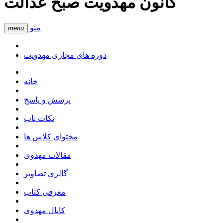
کانون مهدویت صبح عدالت
منو
menu
دوره های مجازی مهدویت
خانه
پرسش و پاسخ
نکات ناب
محتوای کلاس ها
مقالات مهدوی
گالری تصاویر
معرفی کتاب
کانال مهدوی