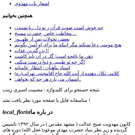
اشعار ناب مهدوی
همچنین بخوانیم
چه خوش است صوت قرآن ز تو دل ربا شنیدن
مخاطب خاص ِ حضرت مسیح…
بعضی تحولات پس از ظهــور
هیچ مومنی دعا نمیکند مگر اینکه ما برای او آمین بگوییم
بزرگترین عذاب !!
ﺫﻫﻦ ﻣﺎ ﺑﺎﻏﭽﻪ ﺍﺳﺖ/ ﮔﻞ ﺩﺭ ﺁﻥ ﺑﺎﯾﺪ ﮐﺎﺷﺖ
اگر چه تو طبیبی و دوا درست میکنی
استاد پناهیان : انتظار عامیانه
کلامی تکان دهنده از آیت الله حاج آقامجتبی تهرانی(ره)
آسمان می بارد هر چه که بخواهی..
نتیجه جستجو برای کلیدواژه : مصیبت اسیری زینب
متاسفانه فایل یا صفحه مورد نظر یافت نشد !
در باره ما
local_florist
کانون مهدویت صبح عدالت ( مشهد مقدس ) در سال ۱۳۹۲ تاسیس
گردیده و زیر نظر بنیاد حضرت مهدی موعود(عجل الله) دوره های