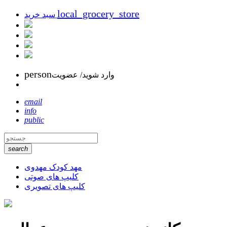
local_grocery_store
سبد خرید
person
وارد شوید/ عضویت
email
info
public
search
مهد کودک مهدوی
کلیپ های صوتی
کلیپ های تصویری