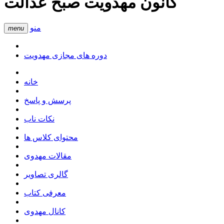
کانون مهدویت صبح عدالت
منو
menu
دوره های مجازی مهدویت
خانه
پرسش و پاسخ
نکات ناب
محتوای کلاس ها
مقالات مهدوی
گالری تصاویر
معرفی کتاب
کانال مهدوی