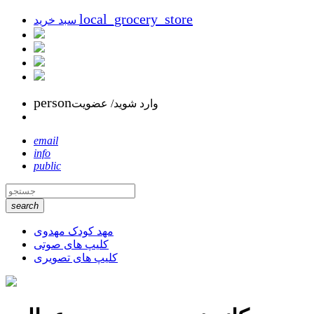
local_grocery_store
سبد خرید
person
وارد شوید/ عضویت
email
info
public
search
مهد کودک مهدوی
کلیپ های صوتی
کلیپ های تصویری