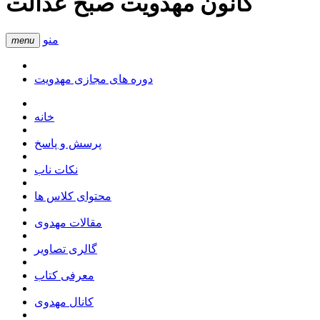
کانون مهدویت صبح عدالت
منو
menu
دوره های مجازی مهدویت
خانه
پرسش و پاسخ
نکات ناب
محتوای کلاس ها
مقالات مهدوی
گالری تصاویر
معرفی کتاب
کانال مهدوی