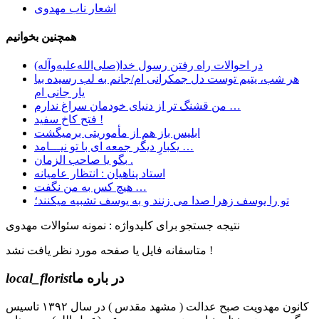
اشعار ناب مهدوی
همچنین بخوانیم
در احوالات راه رفتن رسول خدا(صلی‌الله‌علیه‌وآله)
هر شب، یتیم توست دل جمکرانی ام/جانم به لب رسیده بیا
یار جانی ام
ﻣﻦ ﻗﺸﻨﮓ ﺗﺮ ﺍﺯ ﺩﻧﯿﺎﯼ ﺧﻮﺩﻣﺎﻥ ﺳﺮﺍﻍ ﻧﺪﺍﺭﻡ …
فتح کاخ سفید !
ابليس باز هم از مأموريتی برمیگشت
یکبارِ دیگر جمعه ای با تو نیـــامد …
بگو یا صاحب الزمان .
استاد پناهیان : انتظار عامیانه
هیچ کس به من نگفت …
تو را یوسف زهرا صدا می زنند و به یوسف تشبیه میکنند؛
نتیجه جستجو برای کلیدواژه : نمونه سئوالات مهدوی
متاسفانه فایل یا صفحه مورد نظر یافت نشد !
در باره ما
local_florist
کانون مهدویت صبح عدالت ( مشهد مقدس ) در سال ۱۳۹۲ تاسیس