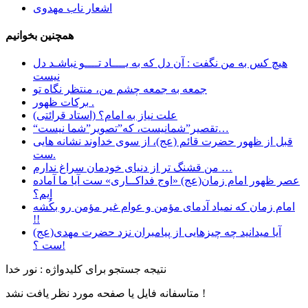
اشعار ناب مهدوی
همچنین بخوانیم
هیچ کس به من نگفت : آن دل که به یــــاد تــــو نباشـد دل
نیست
جمعه به جمعه چشم من، منتظر نگاه تو
برکات ظهور .
علت نیاز به امام؟ (استاد قرائتی)
“تقصیر”شمانیست، که”تصویر”شما نیست…
قبل از ظهور حضرت قائم (عج)، از سوی خداوند نشانه هایی
ست.
ﻣﻦ ﻗﺸﻨﮓ ﺗﺮ ﺍﺯ ﺩﻧﯿﺎﯼ ﺧﻮﺩﻣﺎﻥ ﺳﺮﺍﻍ ﻧﺪﺍﺭﻡ …
عصر ظهور امام زمان(عج) «اوج فداکــاری» ست آيا ما آماده
ايم؟
امام زمان که نمیاد آدمای مؤمن و عوام غیر مؤمن رو بکُشه
!!
آیا میدانید چه چیزهایی از پیامبران نزد حضرت مهدی(عج)
ست ؟!
نتیجه جستجو برای کلیدواژه : نور خدا
متاسفانه فایل یا صفحه مورد نظر یافت نشد !