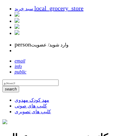
local_grocery_store
سبد خرید
person
وارد شوید/ عضویت
email
info
public
search
مهد کودک مهدوی
کلیپ های صوتی
کلیپ های تصویری