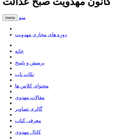
کانون مهدویت صبح عدالت
منو
menu
دوره های مجازی مهدویت
خانه
پرسش و پاسخ
نکات ناب
محتوای کلاس ها
مقالات مهدوی
گالری تصاویر
معرفی کتاب
کانال مهدوی