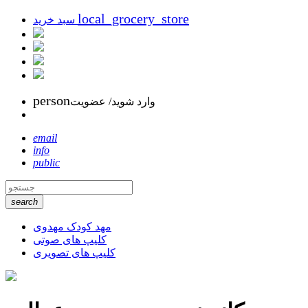
local_grocery_store
سبد خرید
person
وارد شوید/ عضویت
email
info
public
search
مهد کودک مهدوی
کلیپ های صوتی
کلیپ های تصویری