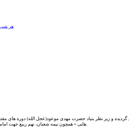
هر شب، 
یت صبح عدالت ( مشهد مقدس ) در سال ۱۳۹۲ تاسیس گردیده و زیر نظر بنیاد حضرت مهدی موعود(ع
هایی « همچون نیمه شعبان، نهم ربیع جهت امامت حضرت، احیا و شب زنده داری مهدوی» توفیق خدمت داشته است.