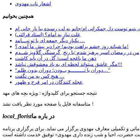
اشعار ناب مهدوی
همچنین بخوانیم
یتیم توست دل جمکرانی ام/جانم به لب رسیده بیا یار جانی ام
علت نیاز به امام؟ (استاد قرائتی)
یکبارِ دیگر جمعه ای با تو نیـــامد …
ما شبانه روز چشم براهت بودیم! چرا دیر پیش ما آمدی؟!
من در رمضان اسیر پرهیز شدم /با رنج ِ گرسنگی گلاویز شــدم
ﺫﻫﻦ ﻣﺎ ﺑﺎﻏﭽﻪ ﺍﺳﺖ/ ﮔﻞ ﺩﺭ ﺁﻥ ﺑﺎﯾﺪ ﮐﺎﺷﺖ
مگر عاشق میتواند لحظه ای به یاد معشوقش نباشد!!!
“دوران با تـــــــــو بــودن؛ دوران بدون ظلم…”
هیچ کس به من نگفت …
عجله کنندگان در امر فرج و ظهور
نتیجه جستجو برای کلیدواژه : ویژه بچه های مهد
متاسفانه فایل یا صفحه مورد نظر یافت نشد !
در باره ما
local_florist
جل الله) دوره های مقدماتی و تکمیلی معارف مهدوی برگزار می نماید. برای برگزاری برنامه