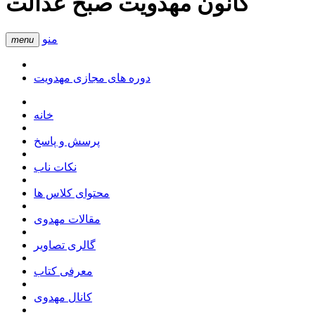
کانون مهدویت صبح عدالت
منو
menu
دوره های مجازی مهدویت
خانه
پرسش و پاسخ
نکات ناب
محتوای کلاس ها
مقالات مهدوی
گالری تصاویر
معرفی کتاب
کانال مهدوی