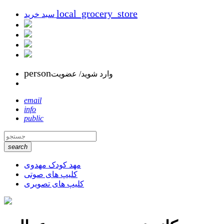
local_grocery_store
سبد خرید
person
وارد شوید/ عضویت
email
info
public
search
مهد کودک مهدوی
کلیپ های صوتی
کلیپ های تصویری