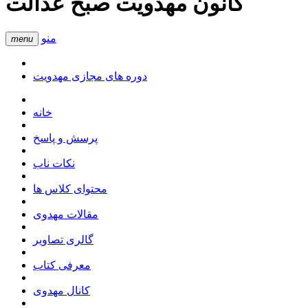
کانون مهدویت صبح عدالت
منو
menu
دوره های مجازی مهدویت
خانه
پرسش و پاسخ
نکات ناب
محتوای کلاس ها
مقالات مهدوی
گالری تصاویر
معرفی کتاب
کانال مهدوی