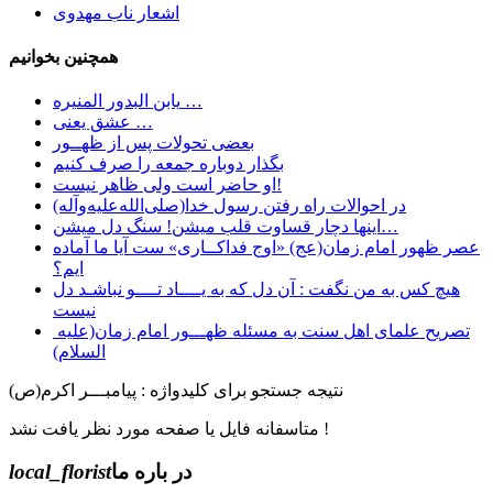
اشعار ناب مهدوی
همچنین بخوانیم
یابن البدور المنیره …
عشق یعنی …
بعضی تحولات پس از ظهــور
بگذار دوباره جمعه را صرف کنیم
او حاضر است ولی ظاهر نیست!
در احوالات راه رفتن رسول خدا(صلی‌الله‌علیه‌وآله)
اینها دچار قساوت قلب میشن! سنگ دل میشن…
عصر ظهور امام زمان(عج) «اوج فداکــاری» ست آيا ما آماده
ايم؟
هیچ کس به من نگفت : آن دل که به یــــاد تــــو نباشـد دل
نیست
تصریح علمای اهل سنت به مسئله ظهـــور امام زمان(علیه
السلام)
نتیجه جستجو برای کلیدواژه : پیامبـــر اکرم(ص)
متاسفانه فایل یا صفحه مورد نظر یافت نشد !
در باره ما
local_florist