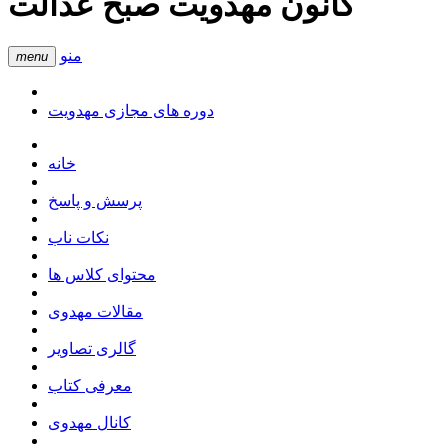
کانون مهدویت صبح عدالت
منو
menu
دوره های مجازی مهدویت
خانه
پرسش و پاسخ
نکات ناب
محتوای کلاس ها
مقالات مهدوی
گالری تصاویر
معرفی کتاب
کانال مهدوی