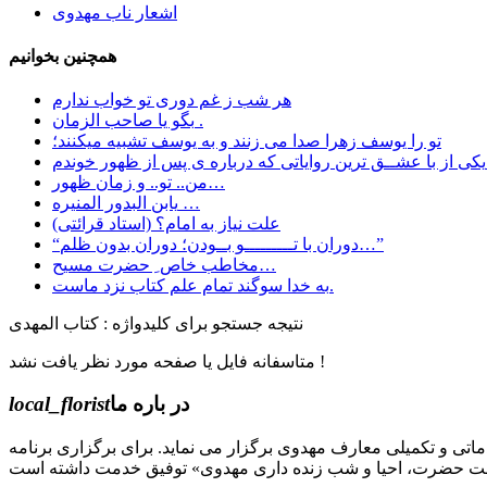
اشعار ناب مهدوی
همچنین بخوانیم
هر شب ز غم دوری تو خواب ندارم
بگو یا صاحب الزمان .
تو را یوسف زهرا صدا می زنند و به یوسف تشبیه میکنند؛
 …
من.. تو.. و زمان ظهور…
یابن البدور المنیره …
علت نیاز به امام؟ (استاد قرائتی)
“دوران با تـــــــــو بــودن؛ دوران بدون ظلم…”
مخاطب خاص ِ حضرت مسیح…
به خدا سوگند تمام علم کتاب نزد ماست.
نتیجه جستجو برای کلیدواژه : کتاب المهدی
متاسفانه فایل یا صفحه مورد نظر یافت نشد !
در باره ما
local_florist
جل الله) دوره های مقدماتی و تکمیلی معارف مهدوی برگزار می نماید. برای برگزاری برنامه