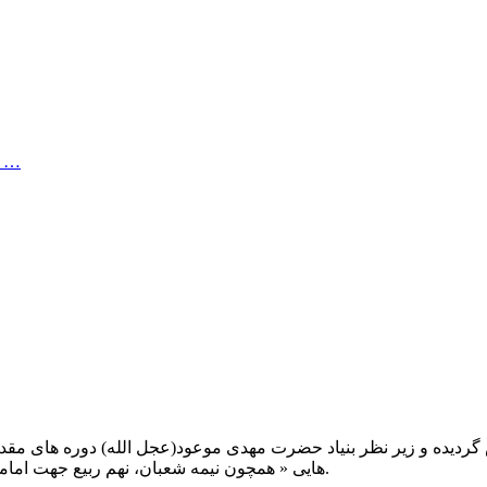
یکی از با عشــق ترین روایاتی که درباره ی پس از ظهور خوندم
یت صبح عدالت ( مشهد مقدس ) در سال ۱۳۹۲ تاسیس گردیده و زیر نظر بنیاد حضرت مهدی موعود(ع
هایی « همچون نیمه شعبان، نهم ربیع جهت امامت حضرت، احیا و شب زنده داری مهدوی» توفیق خدمت داشته است.