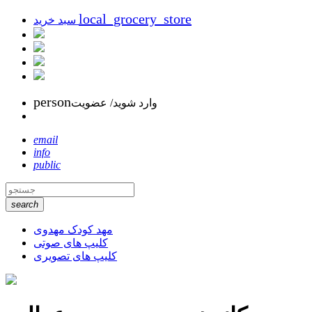
local_grocery_store
سبد خرید
person
وارد شوید/ عضویت
email
info
public
search
مهد کودک مهدوی
کلیپ های صوتی
کلیپ های تصویری