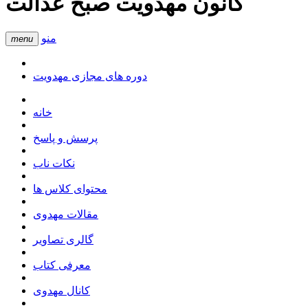
کانون مهدویت صبح عدالت
منو
menu
دوره های مجازی مهدویت
خانه
پرسش و پاسخ
نکات ناب
محتوای کلاس ها
مقالات مهدوی
گالری تصاویر
معرفی کتاب
کانال مهدوی