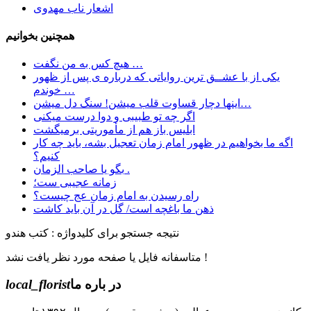
اشعار ناب مهدوی
همچنین بخوانیم
هیچ کس به من نگفت …
یکی از با عشــق ترین روایاتی که درباره ی پس از ظهور
خوندم …
اینها دچار قساوت قلب میشن! سنگ دل میشن…
اگر چه تو طبیبی و دوا درست میکنی
ابليس باز هم از مأموريتی برمیگشت
اگه ما بخواهیم در ظهور امام زمان تعجیل بشه، باید چه کار
کنیم؟
بگو یا صاحب الزمان .
زمانه عجیبی ست؛
راه رسیدن به امام زمان عج چیست؟
ﺫﻫﻦ ﻣﺎ ﺑﺎﻏﭽﻪ ﺍﺳﺖ/ ﮔﻞ ﺩﺭ ﺁﻥ ﺑﺎﯾﺪ ﮐﺎﺷﺖ
نتیجه جستجو برای کلیدواژه : کتب هندو
متاسفانه فایل یا صفحه مورد نظر یافت نشد !
در باره ما
local_florist