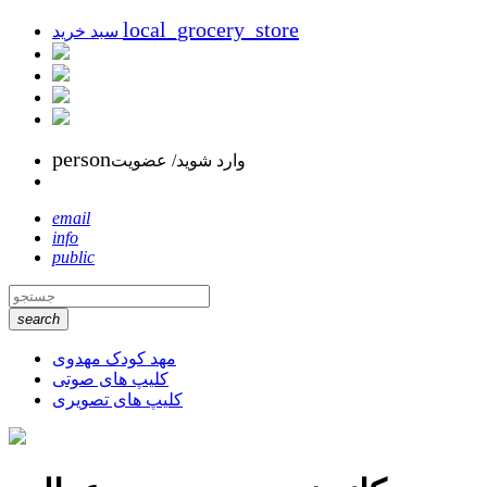
local_grocery_store
سبد خرید
person
وارد شوید/ عضویت
email
info
public
search
مهد کودک مهدوی
کلیپ های صوتی
کلیپ های تصویری