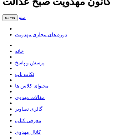
کانون مهدویت صبح عدالت
منو
menu
دوره های مجازی مهدویت
خانه
پرسش و پاسخ
نکات ناب
محتوای کلاس ها
مقالات مهدوی
گالری تصاویر
معرفی کتاب
کانال مهدوی