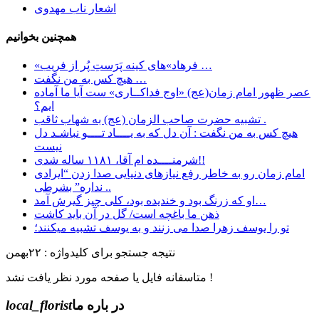
اشعار ناب مهدوی
همچنین بخوانیم
«فرهاد»های کینه پَرَستِ پُر از فریب …
هیچ کس به من نگفت …
عصر ظهور امام زمان(عج) «اوج فداکــاری» ست آيا ما آماده
ايم؟
تشبیه حضرت صاحب الزمان (عج) به شهاب ثاقب .
هیچ کس به من نگفت : آن دل که به یــــاد تــــو نباشـد دل
نیست
شرمنــــده ام آقا، ۱۱۸۱ ساله شدی!!
امام زمان رو به خاطر رفع نیازهای دنیایی صدا زدن “ایرادی
نداره” بشرطی ..
او که زرنگ بود و خندیده بود، کلی چیز گیرش آمد…
ﺫﻫﻦ ﻣﺎ ﺑﺎﻏﭽﻪ ﺍﺳﺖ/ ﮔﻞ ﺩﺭ ﺁﻥ ﺑﺎﯾﺪ ﮐﺎﺷﺖ
تو را یوسف زهرا صدا می زنند و به یوسف تشبیه میکنند؛
نتیجه جستجو برای کلیدواژه : ۲۲بهمن
متاسفانه فایل یا صفحه مورد نظر یافت نشد !
در باره ما
local_florist