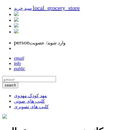
local_grocery_store
سبد خرید
person
وارد شوید/ عضویت
email
info
public
search
مهد کودک مهدوی
کلیپ های صوتی
کلیپ های تصویری