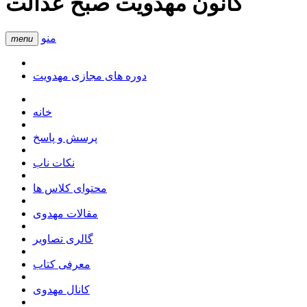
کانون مهدویت صبح عدالت
منو
menu
دوره های مجازی مهدویت
خانه
پرسش و پاسخ
نکات ناب
محتوای کلاس ها
مقالات مهدوی
گالری تصاویر
معرفی کتاب
کانال مهدوی