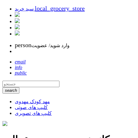
local_grocery_store
سبد خرید
person
وارد شوید/ عضویت
email
info
public
search
مهد کودک مهدوی
کلیپ های صوتی
کلیپ های تصویری