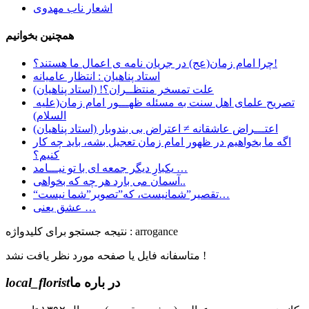
اشعار ناب مهدوی
همچنین بخوانیم
چرا امام زمان(عج) در جریان نامه ی اعمال ما هستند؟!
استاد پناهیان : انتظار عامیانه
علت تمسخر منتظــران؟! (استاد پناهیان)
تصریح علمای اهل سنت به مسئله ظهـــور امام زمان(علیه
السلام)
اعتـــراض عاشقانه ≠ اعتراض بی بندوبار (استاد پناهیان)
اگه ما بخواهیم در ظهور امام زمان تعجیل بشه، باید چه کار
کنیم؟
یکبارِ دیگر جمعه ای با تو نیـــامد …
آسمان می بارد هر چه که بخواهی..
“تقصیر”شمانیست، که”تصویر”شما نیست…
عشق یعنی …
نتیجه جستجو برای کلیدواژه : arrogance
متاسفانه فایل یا صفحه مورد نظر یافت نشد !
در باره ما
local_florist