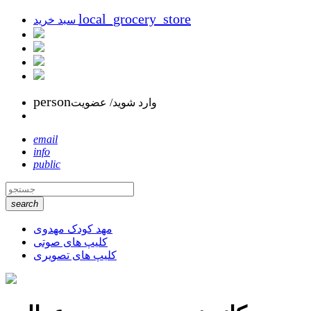
local_grocery_store
سبد خرید
person
وارد شوید/ عضویت
email
info
public
search
مهد کودک مهدوی
کلیپ های صوتی
کلیپ های تصویری