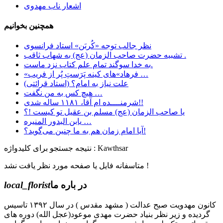
اشعار ناب مهدوی
همچنین بخوانیم
نظر جالب توجه «کُربَن» استاد فرانسوی
تشبیه حضرت صاحب الزمان (عج) به شهاب ثاقب .
به خدا سوگند تمام علم کتاب نزد ماست.
«فرهاد»های کینه پَرَستِ پُر از فریب …
علت نیاز به امام؟ (استاد قرائتی)
هیچ کس به من نگفت …
شرمنــــده ام آقا، ۱۱۸۱ ساله شدی!!
یا صاحب الزمان (عج) مسلم بن عقیل تو کیست !؟
یابن البدور المنیره …
آیا امام زمان هم به ما چنین می‌گوید؟!
نتیجه جستجو برای کلیدواژه : Kawthsar
متاسفانه فایل یا صفحه مورد نظر یافت نشد !
در باره ما
local_florist
کانون مهدویت صبح عدالت ( مشهد مقدس ) در سال ۱۳۹۲ تاسیس
گردیده و زیر نظر بنیاد حضرت مهدی موعود(عجل الله) دوره های