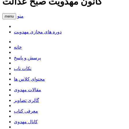
کانون مهدویت صبح عدالت
منو
menu
دوره های مجازی مهدویت
خانه
پرسش و پاسخ
نکات ناب
محتوای کلاس ها
مقالات مهدوی
گالری تصاویر
معرفی کتاب
کانال مهدوی