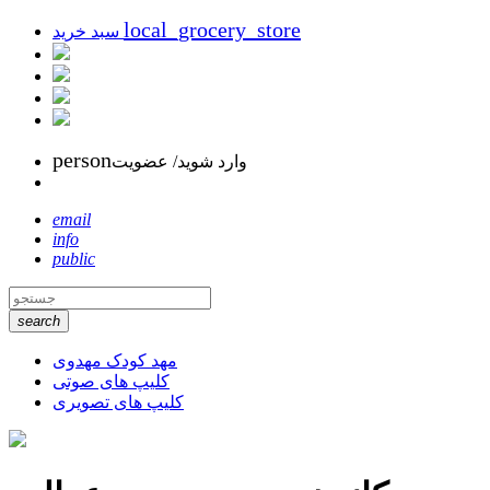
local_grocery_store
سبد خرید
person
وارد شوید/ عضویت
email
info
public
search
مهد کودک مهدوی
کلیپ های صوتی
کلیپ های تصویری