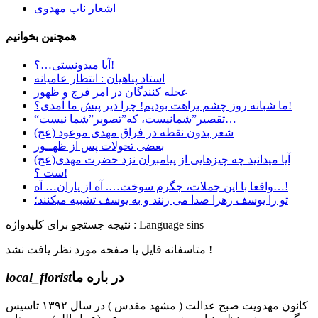
اشعار ناب مهدوی
همچنین بخوانیم
آیا میدونستی…؟!
استاد پناهیان : انتظار عامیانه
عجله کنندگان در امر فرج و ظهور
ما شبانه روز چشم براهت بودیم! چرا دیر پیش ما آمدی؟!
“تقصیر”شمانیست، که”تصویر”شما نیست…
شعر بدون نقطه در فراق مهدی موعود (عج)
بعضی تحولات پس از ظهــور
آیا میدانید چه چیزهایی از پیامبران نزد حضرت مهدی(عج)
ست ؟!
واقعا با این جملات، جگرم سوخت…. آه از یاران… آه…!
تو را یوسف زهرا صدا می زنند و به یوسف تشبیه میکنند؛
نتیجه جستجو برای کلیدواژه : Language sins
متاسفانه فایل یا صفحه مورد نظر یافت نشد !
در باره ما
local_florist
کانون مهدویت صبح عدالت ( مشهد مقدس ) در سال ۱۳۹۲ تاسیس