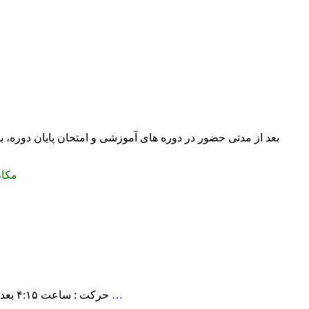
بعد از مدتی حضور در دوره های آموزشی و امتحان پایان دوره، بر
مکان اردو : شهرخر
قبل از نماز در مقصد (اسکان؛حسینیه) + صحبت عمومی + پخش کلیپ و …
حرکت : ساعت ۴:۱۵ بعدازظهر / محل حرکت : متعاقبا به ثبت نام کنندگان اعلام خواهد شد /