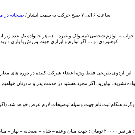
ساعت ۶ الی ۷ صبح حرکت به سمت آبشار /
صبحانه در م
خواب – لوازم شخصی (مسواک و غیره…) – هر خانواده یک عدد زیر ان
کوهنوردی، و … اگر لوازم و ابزاری جهت ورزش یا بازی دارید ب
۱- این اردوی تفریحی فقط ویژه اعضاء شرکت کننده در دوره های معارف مهدوی کانون صبح عدالت و خانواده ی محترم شان می باشد.
انواده تشریف بیاورید، اگر مجرد هستید در خدمت پدر و مادرتان خواهیم ب
:
هر نفر ۲۰۰۰۰ تومان : جهت میان وعده – شام – صبحانه – نهار – میان وعده… ( کودکانی که خوراک مستقل دارند را نیز حساب بفرمایید .)