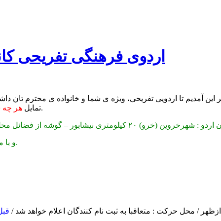
اردوی فرهنگی تفریحی کانو
 این آمدیم تا اردویی تفریحی، ویژه ی شما و خانواده ی محترم تان دا
اقدام فرمایید.
تمایل
هر چه سریعتر (تا
وین (خرو) ۲۰ کیلومتری نیشابور – گوشه از فضائل محل اردو : به علت باغات فراوان آلو؛ به پايتخت آلوی ايران مشهور است
و با معماری پلکانی منازل مسکونی؛ به ماسوله خراسان معروف می باشد.