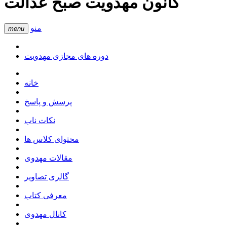
کانون مهدویت صبح عدالت
منو
menu
دوره های مجازی مهدویت
خانه
پرسش و پاسخ
نکات ناب
محتوای کلاس ها
مقالات مهدوی
گالری تصاویر
معرفی کتاب
کانال مهدوی