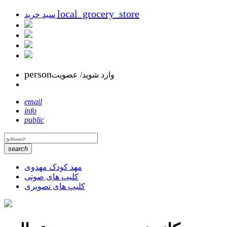
local_grocery_store
سبد خرید
person
وارد شوید/ عضویت
email
info
public
search
مهد کودک مهدوی
کلیپ های صوتی
کلیپ های تصویری