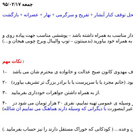
جمعه ۹۵/۰۲/۱۷
حل توقف کنار آبشار + تفریح و سرگرمی + نهار + عصرانه + بازگشت
داز مناسب به همراه داشته باشد – پوششی مناسب جهت پیاده روی و
ه همراه خود بیاورید (بدمینتون – توپ والیبال وبرج چوبی هیجان و…)
نکات مهم :
ود. (خانم مجرد یا با سرپرست یا با برادر بزرگ تر تشریف بیاورد)
۳- از به همراه داشتن جواهرات خودداری بفرمایید.
۴- اگر وسیله ایاب و ذهاب دارید می توانید با وسیله خود تشریف بیاورید وگرنه هنگام ثبت نام جهت وسیله توضیحات لازم عرض خواهد شد. (اگر وسیله ی عمومی تهیه نماییم، نفری ۲۰ هزار تومان می شود در
غیر اینصورت
با دیگرانی که وسیله دارند هماهنگ می نماییم ان شالله
)