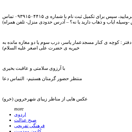
واریز بفرمایید، سپس برای تکمیل ثبت نام با شماره ی ۰۹۳۹۱۵۰۴۴۱۵ تماس
ش -وسیله ایاب و ذهاب دارید یا نه؟ – آدرس حدودی منزل- تلفن همراه)
 صبح عدالت مراجعه بفرمایید. (آدرس دفتر : کوچه ی کنار مسجدعمار یاسر، درب سوم یا دو مغازه مانده به
خیریه ی حضرت علی اصغر علیه السلام)
با آرزوی سلامتی و عاقبت بخیری
منتظر حضور گرمتان هستیم- التماس دعا
عکس هایی از مناظر زیبای شهرخروین (خرو)
more
اردوی
صبح عدالت
فرهنگی تفریحی
کانون مهدویت