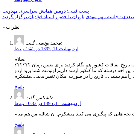
پست قبلی: دومین همایش سراسری مهدویت
» نظرات
گفت:
محمد یونسی
اردیبهشت 11, 1395 در 1:41 ب.ظ
سلام.
به تاریخ اتفاقات کشور هم نگاه کردید برای تعیین زمان ؟؟؟؟؟؟
 اونوقت شما برید اردو …
د را هم ببینید … تاریخ را در صورت امکان تغییر بدید….متشکرم
پاسخ
گفت:
ناشناس
اردیبهشت 11, 1395 در 10:33 ب.ظ
 بچه هایی که پیگیری می کنند متشکرم. ان شالله من هم میام
پاسخ