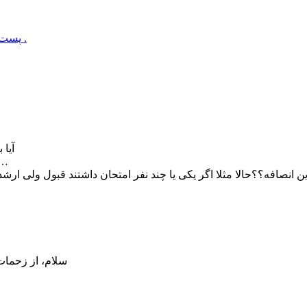
پست بعدی : جلسه مهم مهدی یاوران با حضور استاد فؤادیان برگزار گردید .
آیا 
این آخه درسته که ما کنکور ارشد داریم
ین انصافه؟؟حالا مثلا اگر یکی یا چند نفر امتحان داشتند قبول ولی ارش
سلام، از زحمات